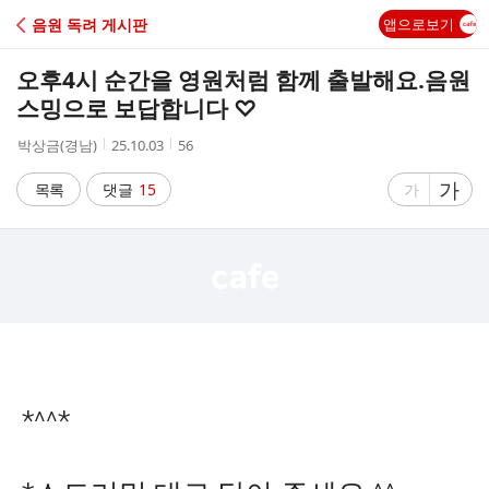
C
음원 독려 게시판
앱으로보기
A
오후4시 순간을 영원처럼 함께 출발해요.음원
F
스밍으로 보답합니다 ♡
작
작
조
박상금(경남)
25.10.03
56
E
성
성
회
자
시
수
글
가
글
목록
댓글
15
가
간
자
자
크
크
기
기
크
작
게
게
*^^*