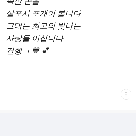
족한 손을
살포시 포개어 봅니다
그대는 최고의 빛나는
사랑들 이십니다
건행ㄱ 💙 💕
현
재
게
시
글
추
가
기
능
열