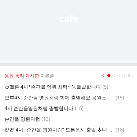
기
음원 독려 게시판
다른글
현재페이지 1
2
3
4
댓
🍈멜론 4시*순간을 영원 처럼* 🏃출발합니다
(
5
)
글
댓
오후4시 순간을 영원처럼 함께 출발해요.음원스밍으로 보답합니다 ♡
(
15
)
글
댓
4시 순간을영원처럼 출발합니다
(
16
)
글
댓
순간을 영원처럼
(
13
)
멜
글
댓
🚨🚨 4시 "순간을 영원처럼" 모든음사 출발 🌟내 가수는 내가 지킨다 🌟
(
18
)
글