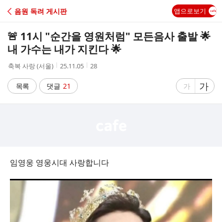
C
음원 독려 게시판
앱으로보기
A
🚨 11시 "순간을 영원처럼" 모든음사 출발 🌟
F
내 가수는 내가 지킨다 🌟
작
작
조
축복 사랑 (서울)
25.11.05
28
E
성
성
회
자
시
수
글
가
글
목록
댓글
21
가
간
자
자
크
크
기
기
크
작
게
게
임영웅 영웅시대 사랑합니다