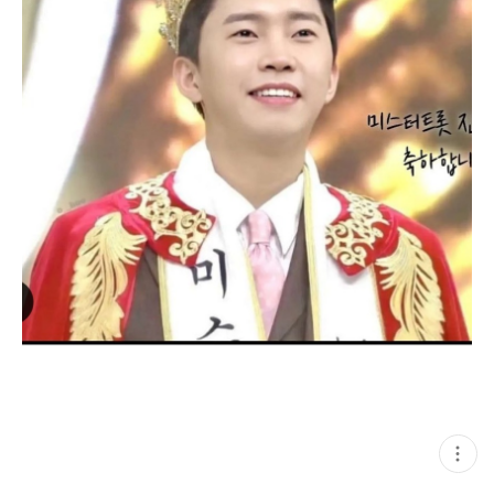
현
재
게