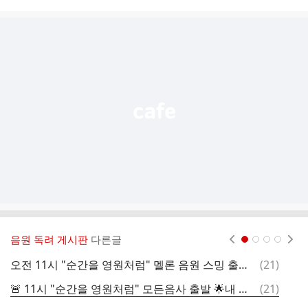
시
글
추
가
기
능
열
기
음원 독려 게시판
다른글
현재페이지 1
2
3
4
댓
오전 11시 "순간을 영원처럼" 멜론 음원 스밍 출발🎶
(
21
)
글
댓
🚨 11시 "순간을 영원처럼" 모든음사 출발 🌟내 가수는 내가 지킨다 🌟
(
21
)
1
글