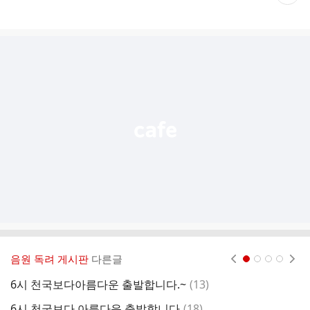
재
게
시
글
추
가
기
능
열
기
음원 독려 게시판
다른글
현재페이지 1
2
3
4
댓
6시 천국보다아름다운 출발합니다.~
(
13
)
6
글
댓
6시 천국보다 아름다운 출발합니다
(
18
)