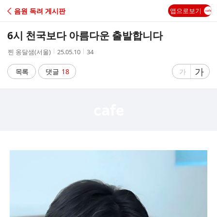
C
음원 독려 게시판
앱으로보기
A
6시 천국보다 아름다운 출발합니다
F
작
작
조
찐 옹달샘(서울)
25.05.10
34
성
성
회
E
자
시
수
글
가
글
목록
댓글
18
가
간
자
자
크
크
기
기
크
작
게
게