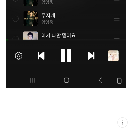
현
재
게