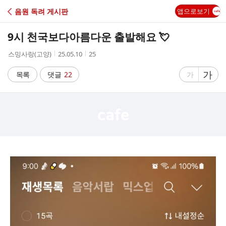
C
음원 독려 게시판
앱으로보기
A
9시 천국보다아름다운 출발해요 💘
F
작
작
조
스밍사랑(고양)
25.05.10
25
성
성
회
E
자
시
수
글
가
글
목록
댓글
22
가
간
자
자
크
크
기
기
크
작
게
게