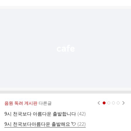
시
글
추
가
기
능
열
기
음원 독려 게시판
다른글
현재페이지 1
2
3
4
댓
9시 천국보다 아름다운 출발합니다
(
42
)
글
댓
9시 천국보다아름다운 출발해요 💘
(
22
)

글