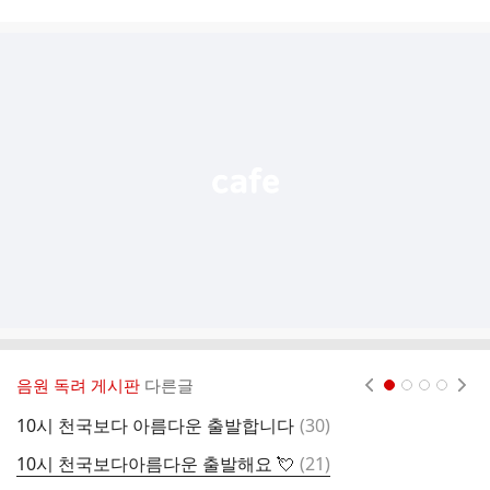
시
글
추
가
기
능
열
기
음원 독려 게시판
다른글
현재페이지 1
2
3
4
댓
10시 천국보다 아름다운 출발합니다
(
30
)
1
글
댓
10시 천국보다아름다운 출발해요 💘
(
21
)
⬆
글