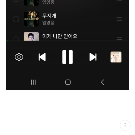
현
재
게