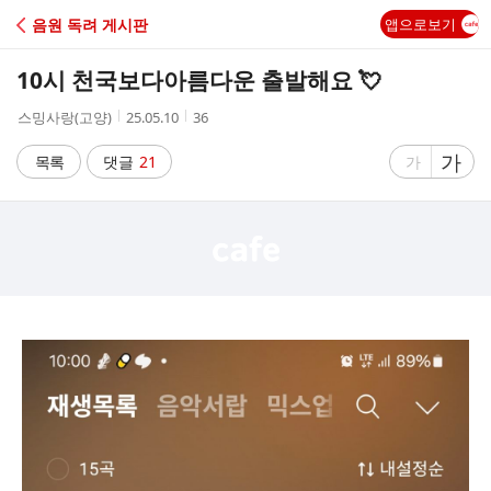
C
음원 독려 게시판
앱으로보기
A
10시 천국보다아름다운 출발해요 💘
F
작
작
조
스밍사랑(고양)
25.05.10
36
성
성
회
E
자
시
수
글
가
글
목록
댓글
21
가
간
자
자
크
크
기
기
크
작
게
게