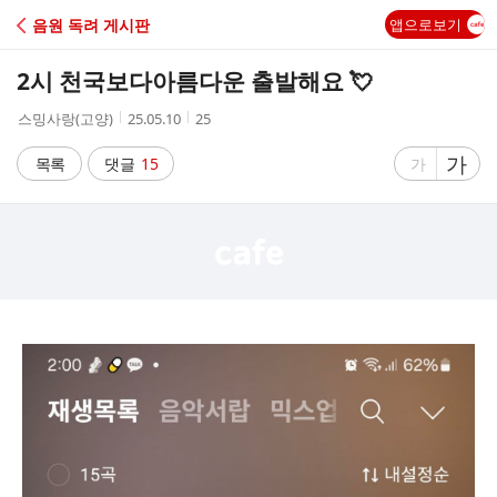
C
음원 독려 게시판
앱으로보기
A
2시 천국보다아름다운 출발해요 💘
F
작
작
조
스밍사랑(고양)
25.05.10
25
성
성
회
E
자
시
수
글
가
글
목록
댓글
15
가
간
자
자
크
크
기
기
크
작
게
게