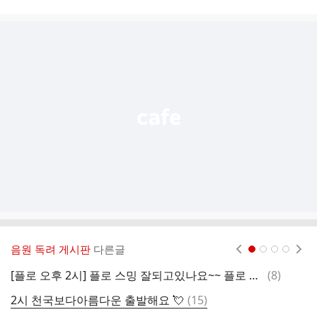
시
글
추
가
기
능
열
기
음원 독려 게시판
다른글
현재페이지 1
2
3
4
댓
[플로 오후 2시] 플로 스밍 잘되고있나요~~ 플로 스밍 확인하러 함께 출발할까요~~~
(
8
)
글
댓
2시 천국보다아름다운 출발해요 💘
(
15
)
2
글