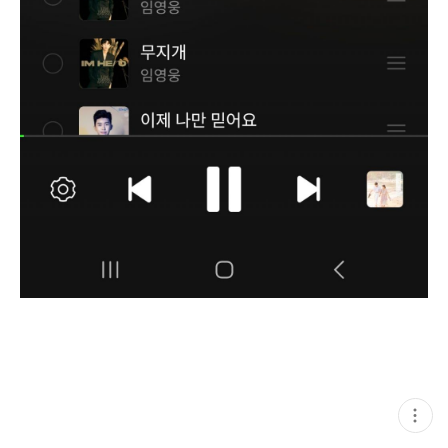
현
재
게