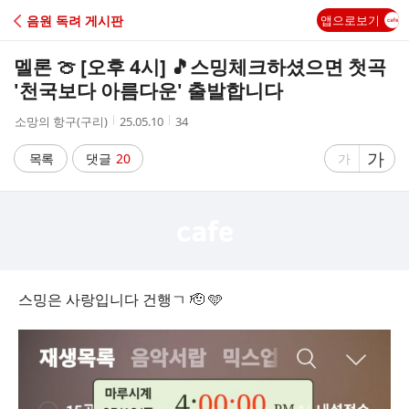
C
음원 독려 게시판
앱으로보기
A
멜론 🍈 [오후 4시] 🎵스밍체크하셨으면 첫곡
F
'천국보다 아름다운' 출발합니다
작
작
조
소망의 항구(구리)
25.05.10
34
E
성
성
회
자
시
수
글
가
글
목록
댓글
20
가
간
자
자
크
크
기
기
크
작
게
게
스밍은 사랑입니다 건행ㄱ 🫡 🩵