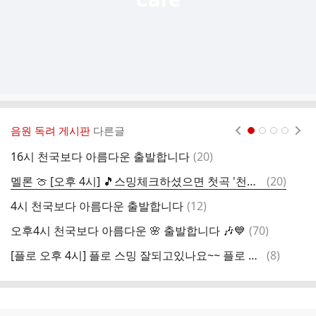
음원 독려 게시판
다른글
현재페이지 1
2
3
4
댓
16시 천국보다 아름다운 출발합니다
(
20
)
4
글
댓
멜론 🍈 [오후 4시] 🎵스밍체크하셨으면 첫곡 '천국보다 아름다운' 출발합니다
(
20
)
4
글
댓
4시 천국보다 아름다운 출발합니다
(
12
)
4
글
댓
오후4시 천국보다 아름다운 🌸 출발합니다 🎶💙
(
70
)
글
댓
[플로 오후 4시] 플로 스밍 잘되고있나요~~ 플로 스밍 확인하러 함께 출발할까요~~~
(
8
)
글