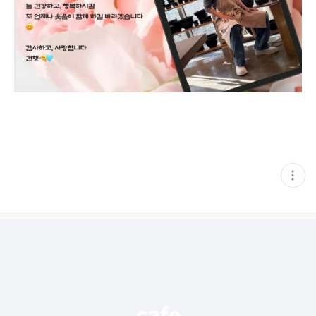
현
재
게
시
글
추
가
기
능
열
기