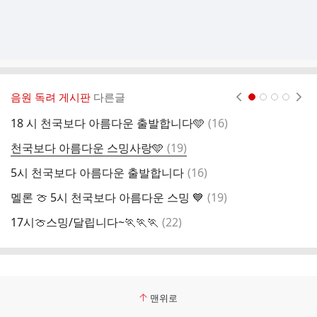
음원 독려 게시판
다른글
현재페이지 1
2
3
4
댓
18 시 천국보다 아름다운 출발합니다🩵
(
16
)
오
글
댓
천국보다 아름다운 스밍사랑🩵
(
19
)
5
글
댓
5시 천국보다 아름다운 출발합니다
(
16
)
1
글
댓
멜론 🍈 5시 천국보다 아름다운 스밍 💙
(
19
)
5
글
댓
17시🍈스밍/달립니다~🏃🏃🏃
(
22
)
5
글
맨위로