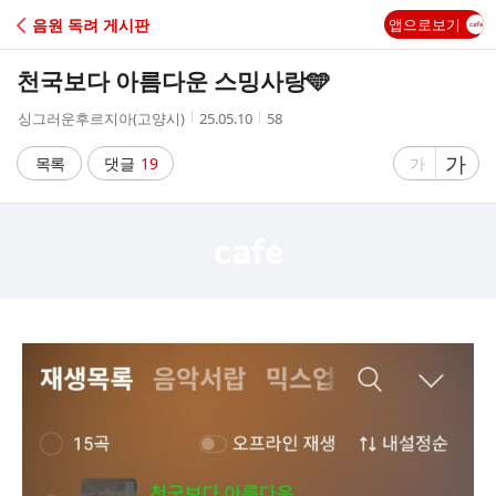
C
음원 독려 게시판
앱으로보기
A
천국보다 아름다운 스밍사랑🩵
F
작
작
조
싱그러운후르지아(고양시)
25.05.10
58
성
성
회
E
자
시
수
글
가
글
목록
댓글
19
가
간
자
자
크
크
기
기
크
작
게
게