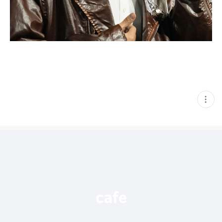
현
재
게
시
글
추
가
기
능
열
기