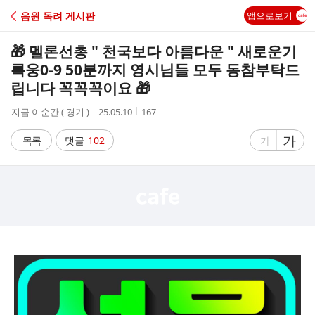
C
음원 독려 게시판
앱으로보기
A
🎁 멜론선총 " 천국보다 아름다운 " 새로운기
F
록웅0-9 50분까지 영시님들 모두 동참부탁드
립니다 꼭꼭꼭이요 🎁
E
작
작
조
지금 이순간 ( 경기 )
25.05.10
167
성
성
회
자
시
수
글
가
글
목록
댓글
102
가
간
자
자
크
크
기
기
크
작
게
게