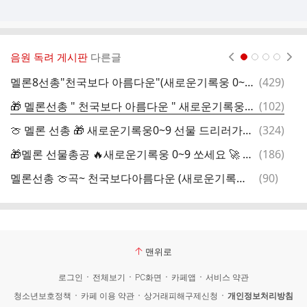
음원 독려 게시판
다른글
현재페이지 1
2
3
4
댓
멜론8선총"천국보다 아름다운"(새로운기록웅 0~9)사랑 아낌없이 보내주셔요🙏🙋‍♀️
(
429
)
글
댓
🎁 멜론선총 " 천국보다 아름다운 " 새로운기록웅0-9 50분까지 영시님들 모두 동참부탁드립니다 꼭꼭꼭이요 🎁
(
102
)
선
글
댓
🍈 멜론 선총 🎁 새로운기록웅0~9 선물 드리러가요 🚶함께하는 영웅시대 사랑합니다 🩵
(
324
)
글
댓
🎁멜론 선물총공 🔥새로운기록웅 0~9 쏘세요 🚀 임영웅님의 " 천국보다 아름다운 " 보내주세요
(
186
)
글
댓
멜론선총 🍈곡~ 천국보다아름다운 (새로운기록웅0~9)함께선총해요 🤗
(
90
)
영
글
맨위로
로그인
전체보기
PC화면
카페앱
서비스 약관
청소년보호정책
카페 이용 약관
상거래피해구제신청
개인정보처리방침