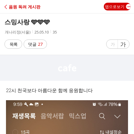
C
음원 독려 게시판
앱으로보기
A
스밍사랑 🩵🩵🩵
F
작
작
조
개나리정(서울)
25.05.10
35
성
성
회
E
자
시
수
글
가
글
목록
댓글
27
가
간
자
자
크
크
기
기
크
작
게
게
22시 천국보다 아름다운 함께 응원합니다