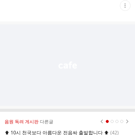
현
재
게
시
글
추
가
기
능
열
기
음원 독려 게시판
다른글
현재페이지 1
2
3
4
댓
⬆️ 10시 천국보다 아름다운 전음싸 출발합니다 ⬆️
(
42
)