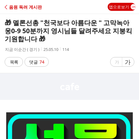
C
음원 독려 게시판
앱으로보기
A
🎁 멜론선총 "천국보다 아름다운 " 고막녹아
F
웅0-9 50분까지 영시님들 달려주세요 지붕킥
기원합니다 🎁
E
작
작
조
지금 이순간 ( 경기 )
25.05.10
114
성
성
회
자
시
수
글
가
글
목록
댓글
74
가
간
자
자
크
크
기
기
크
작
게
게