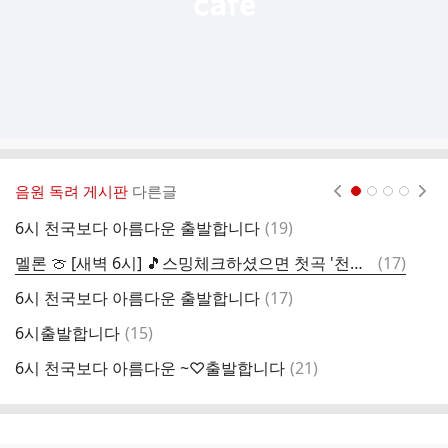
음원 독려 게시판
다른글
현재페이지 1
2
3
4
댓
6시 천국보다 아름다운 출발합니다
(
19
)
새
글
댓
멜론 🍈 [새벽 6시] 🎵스밍체크하셨으면 첫곡 '천국보다 아름다운' 출발합니다
(
17
)
6
글
댓
6시 천국보다 아름다운 출발합니다
(
17
)
5
글
댓
6시출발합니다
(
15
)
0
글
댓
6시 천국보다 아름다운 ~♡출발합니다
(
21
)
글