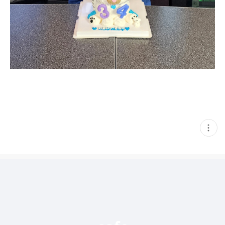
현
재
게
시
글
추
가
기
능
열
기