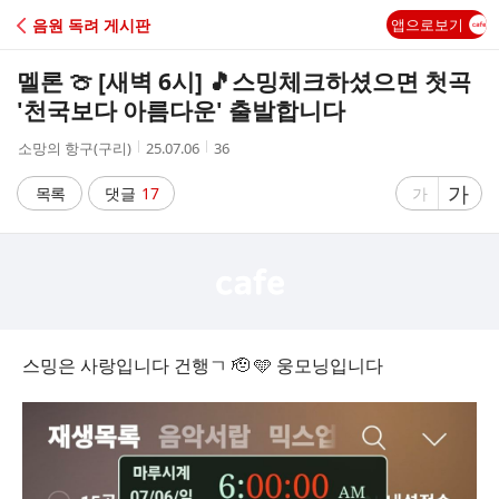
C
음원 독려 게시판
앱으로보기
A
멜론 🍈 [새벽 6시] 🎵스밍체크하셨으면 첫곡
F
'천국보다 아름다운' 출발합니다
작
작
조
소망의 항구(구리)
25.07.06
36
E
성
성
회
자
시
수
글
가
글
목록
댓글
17
가
간
자
자
크
크
기
기
크
작
게
게
스밍은 사랑입니다 건행ㄱ 🫡 🩵 웅모닝입니다