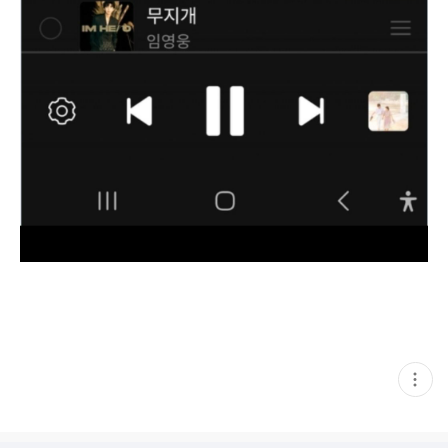
현
재
게
시
글