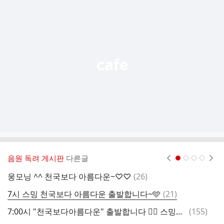
추
가
기
능
열
기
음원 독려 게시판
다른글
현재페이지 1
2
3
4
댓
웅모닝 ^^ 천국보다 아름다운~♡♡
(
26
)
0
글
댓
7시 스밍 천국보다 아름다운 출발합니다~🩵
(
21
)
글
댓
7:00시 "천국보다아름다운" 출발합니다 🏃‍♀️ 스밍은 사랑입니다 💕 함께하는 영웅시대 사랑합니다 🩵
(
155
)
글