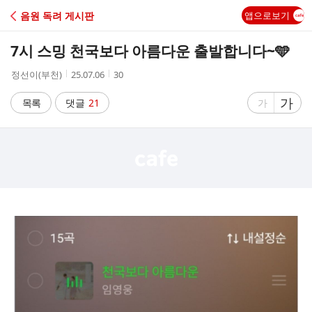
C
음원 독려 게시판
앱으로보기
A
7시 스밍 천국보다 아름다운 출발합니다~🩵
F
작
작
조
정선이(부천)
25.07.06
30
성
성
회
E
자
시
수
글
가
글
목록
댓글
21
가
간
자
자
크
크
기
기
크
작
게
게