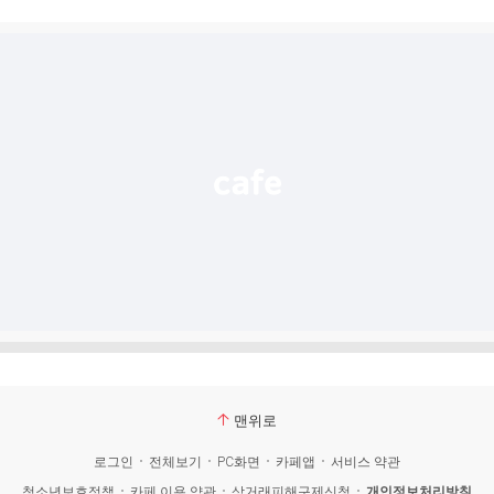
시
글
추
가
기
능
열
기
맨위로
로그인
전체보기
PC화면
카페앱
서비스 약관
청소년보호정책
카페 이용 약관
상거래피해구제신청
개인정보처리방침