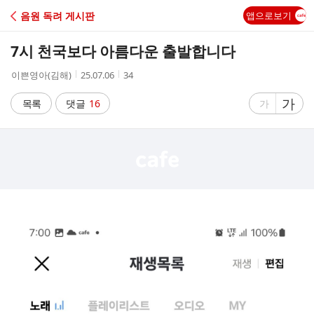
C
음원 독려 게시판
앱으로보기
A
7시 천국보다 아름다운 출발합니다
F
작
작
조
이쁜영아(김해)
25.07.06
34
성
성
회
E
자
시
수
글
가
글
목록
댓글
16
가
간
자
자
크
크
기
기
크
작
게
게