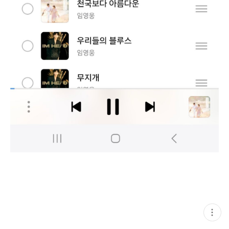
현
재
게