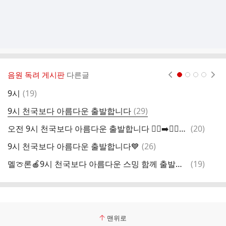
음원 독려 게시판
다른글
현재페이지 1
2
3
4
댓
9시
(
19
)
9
글
댓
9시 천국보다 아름다운 출발합니다
(
29
)
오
글
댓
오전 9시 천국보다 아름다운 출발합니다 🏃‍♀️‍➡️🏃‍♀️‍➡️🏃‍♀️‍➡️
(
20
)
글
댓
9시 천국보다 아름다운 출발합니다💙
(
26
)
9
글
댓
멜🍈론🍎9시 천국보다 아름다운 스밍 함께 출발해웅
(
19
)
9
글
맨위로