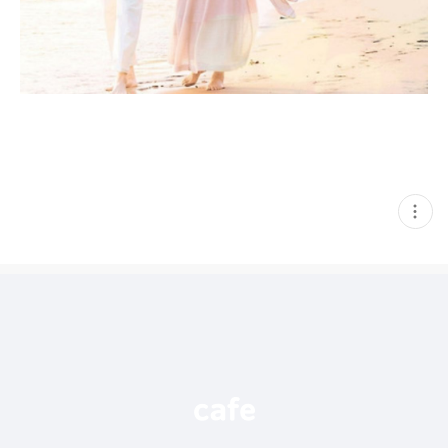
현
재
게
시
글
추
가
기
능
열
기