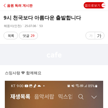
C
음원 독려 게시판
앱으로보기
A
9시 천국보다 아름다운 출발합니다
F
작
작
조
해돋이(인천)
25.07.06
53
성
성
회
E
자
시
수
글
가
글
목록
댓글
29
가
간
자
자
크
크
기
기
크
작
게
게
스밍사랑 💙 함께해요