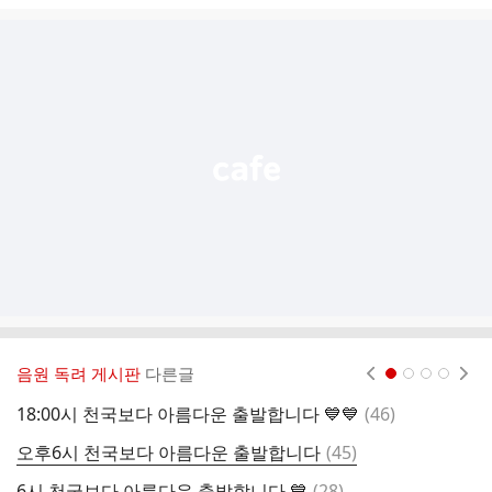
글
추
가
기
능
열
기
음원 독려 게시판
다른글
현재페이지 1
2
3
4
댓
18:00시 천국보다 아름다운 출발합니다 💙💙
(
46
)
글
댓
오후6시 천국보다 아름다운 출발합니다
(
45
)
글
댓
6시 천국보다 아름다운 출발합니다 💙
(
28
)