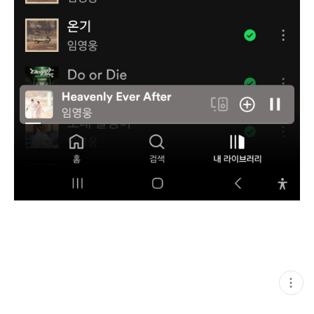
현
재
게
시