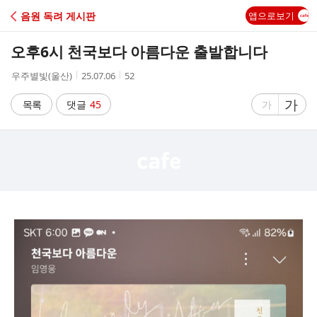
C
음원 독려 게시판
앱으로보기
A
오후6시 천국보다 아름다운 출발합니다
F
작
작
조
우주별빛(울산)
25.07.06
52
성
성
회
E
자
시
수
글
가
글
목록
댓글
45
가
간
자
자
크
크
기
기
크
작
게
게