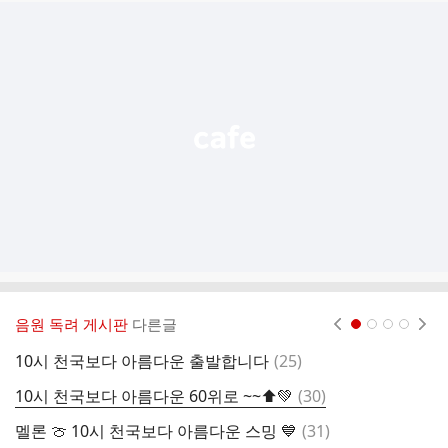
추
가
기
능
열
기
음원 독려 게시판
다른글
현재페이지 1
2
3
4
댓
10시 천국보다 아름다운 출발합니다
(
25
)
글
댓
10시 천국보다 아름다운 60위로 ~~⬆️💚
(
30
)
1
글
댓
멜론 🍈 10시 천국보다 아름다운 스밍 💙
(
31
)