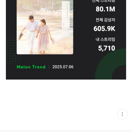
현
재
게
시
글