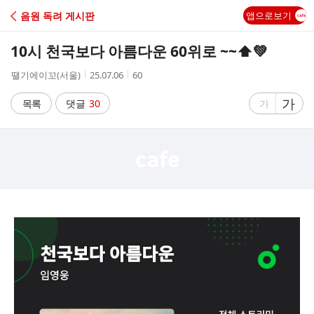
C
음원 독려 게시판
앱으로보기
A
10시 천국보다 아름다운 60위로 ~~⬆️💚
F
작
작
조
땔기에이꼬(서울)
25.07.06
60
성
성
회
E
자
시
수
글
가
글
목록
댓글
30
가
간
자
자
크
크
기
기
크
작
게
게