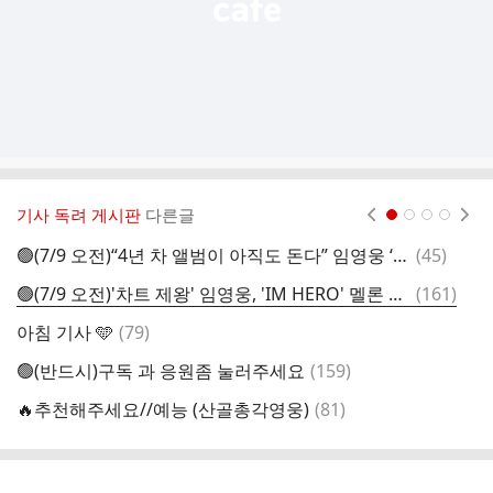
기사 독려 게시판
다른글
현재페이지 1
2
3
4
댓
🟢(7/9 오전)“4년 차 앨범이 아직도 돈다” 임영웅 ‘IM HERO’, 멜론 46억 스트리밍 돌파🟢
(
45
)
아
글
댓
🟢(7/9 오전)'차트 제왕' 임영웅, 'IM HERO' 멜론 46억 돌파..메가 스테디셀러 신화 계속🟢
(
161
)
아
글
댓
아침 기사 🩵
(
79
)
아
글
댓
🟢(반드시)구독 과 응원좀 눌러주세요
(
159
)
글
댓
🔥추천해주세요//예능 (산골총각영웅)
(
81
)
글