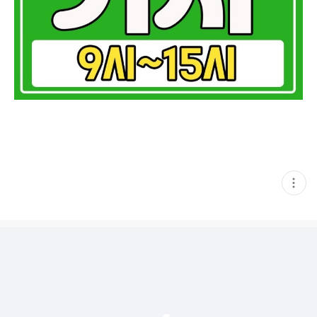
현
재
게
시
글
추
가
기
능
열
기