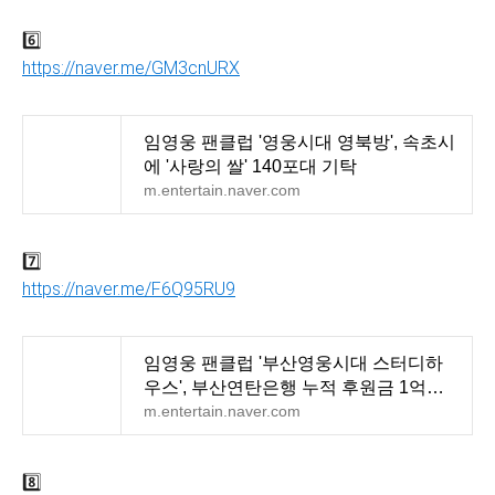
6️⃣
https://naver.me/GM3cnURX
임영웅 팬클럽 '영웅시대 영북방', 속초시
에 '사랑의 쌀' 140포대 기탁
m.entertain.naver.com
7️⃣
https://naver.me/F6Q95RU9
임영웅 팬클럽 '부산영웅시대 스터디하
우스', 부산연탄은행 누적 후원금 1억원
돌파..'아름다운
m.entertain.naver.com
8️⃣