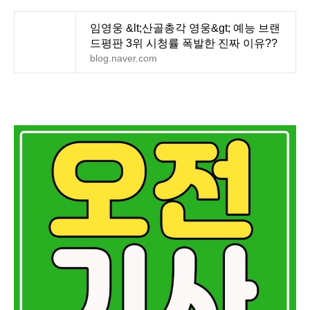
임영웅 &lt;산골총각 영웅&gt; 예능 브랜
드평판 3위 시청률 폭발한 진짜 이유??
blog.naver.com