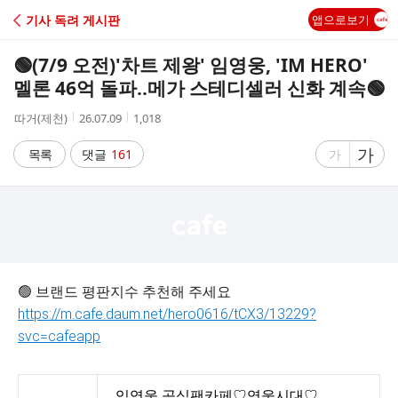
C
기사 독려 게시판
앱으로보기
A
🟢(7/9 오전)'차트 제왕' 임영웅, 'IM HERO'
F
멜론 46억 돌파..메가 스테디셀러 신화 계속🟢
작
작
조
따거(제천)
26.07.09
1,018
E
성
성
회
자
시
수
글
가
글
목록
댓글
161
가
간
자
자
크
크
기
기
크
작
게
게
🟢 브랜드 평판지수 추천해 주세요
https://m.cafe.daum.net/hero0616/tCX3/13229?
svc=cafeapp
임영웅 공식팬카페♡영웅시대♡