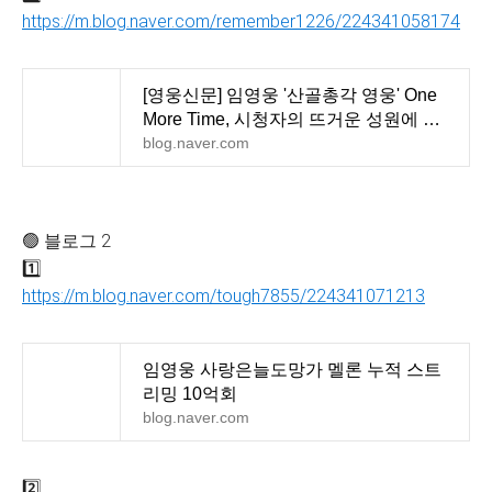
https://m.blog.naver.com/remember1226/224341058174
[영웅신문] 임영웅 '산골총각 영웅' One
More Time, 시청자의 뜨거운 성원에 힘
입어 1회 연장
blog.naver.com
🟢 블로그 2
1️⃣
https://m.blog.naver.com/tough7855/224341071213
임영웅 사랑은늘도망가 멜론 누적 스트
리밍 10억회
blog.naver.com
2️⃣