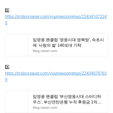
2️⃣
https://m.blog.naver.com/youngwoongmun/22434107224
5
임영웅 팬클럽 '영웅시대 영북방', 속초시
에 '사랑의 쌀' 140포대 기탁
blog.naver.com
3️⃣
https://m.blog.naver.com/youngwoongmun/22434078765
9
임영웅 팬클럽 '부산영웅시대 스터디하
우스', 부산연탄은행 누적 후원금 1억원
돌파..'아름다운
blog.naver.com