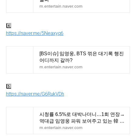
m.entertain.naver.com
4️⃣
https://naver.me/5Neaxyq6
[BS이슈] 임영웅, BTS 꺾은 대기록 행진
어디까지 갈까?
m.entertain.naver.com
5️⃣
https://naver.me/G6RukVDh
시청률 6.5%로 대박나더니…1회 연장→
역대급 임영웅 파워 보여주고 있는 韓 예
능 ('산골총각 영
m.entertain.naver.com