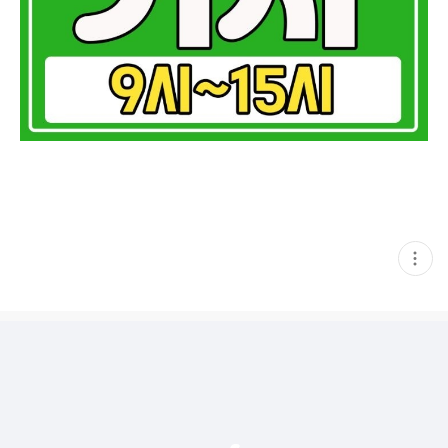
현
재
게
시
글
추
가
기
능
열
기