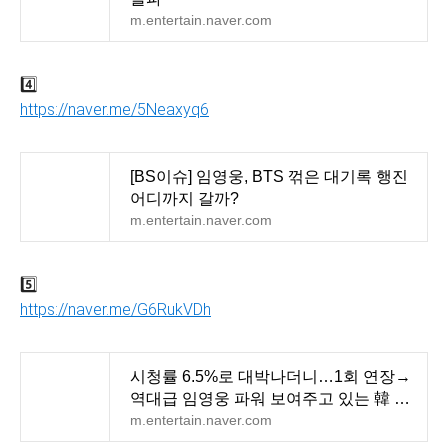
m.entertain.naver.com
4️⃣
https://naver.me/5Neaxyq6
[BS이슈] 임영웅, BTS 꺾은 대기록 행진
어디까지 갈까?
m.entertain.naver.com
5️⃣
https://naver.me/G6RukVDh
시청률 6.5%로 대박나더니…1회 연장→
역대급 임영웅 파워 보여주고 있는 韓 예
능 ('산골총각 영
m.entertain.naver.com