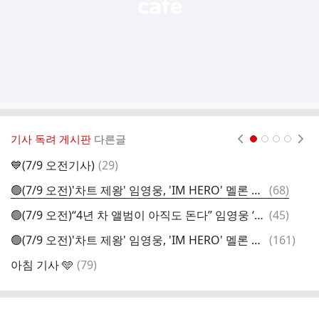
기사 독려 게시판
다른글
현재페이지 1
2
3
4
댓
💙(7/9 오전기사)
(
29
)

글
댓
🟢(7/9 오전)'차트 제왕' 임영웅, 'IM HERO' 멜론 46억 돌파..메가 스테디셀러 신화 계속🟢
(
68
)

글
댓
🟢(7/9 오전)“4년 차 앨범이 아직도 돈다” 임영웅 ‘IM HERO’, 멜론 46억 스트리밍 돌파🟢
(
45
)
아
글
댓
🟢(7/9 오전)'차트 제왕' 임영웅, 'IM HERO' 멜론 46억 돌파..메가 스테디셀러 신화 계속🟢
(
161
)
아
글
댓
아침 기사 🩵
(
79
)
아
글