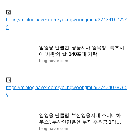
2️⃣
https://m.blog.naver.com/youngwoongmun/22434107224
5
임영웅 팬클럽 '영웅시대 영북방', 속초시
에 '사랑의 쌀' 140포대 기탁
blog.naver.com
3️⃣
https://m.blog.naver.com/youngwoongmun/22434078765
9
임영웅 팬클럽 '부산영웅시대 스터디하
우스', 부산연탄은행 누적 후원금 1억원
돌파..'아름다운
blog.naver.com