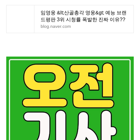
임영웅 &lt;산골총각 영웅&gt; 예능 브랜
드평판 3위 시청률 폭발한 진짜 이유??
blog.naver.com