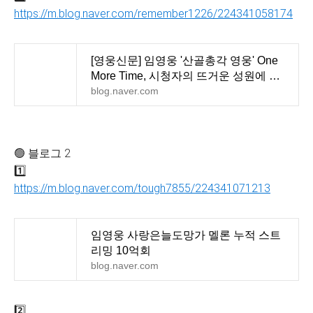
https://m.blog.naver.com/remember1226/224341058174
[영웅신문] 임영웅 '산골총각 영웅' One
More Time, 시청자의 뜨거운 성원에 힘
입어 1회 연장
blog.naver.com
🟢 블로그 2
1️⃣
https://m.blog.naver.com/tough7855/224341071213
임영웅 사랑은늘도망가 멜론 누적 스트
리밍 10억회
blog.naver.com
2️⃣