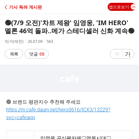
C
기사 독려 게시판
앱으로보기
A
🟢(7/9 오전)'차트 제왕' 임영웅, 'IM HERO'
F
멜론 46억 돌파..메가 스테디셀러 신화 계속🟢
작
작
조
따거(제천)
26.07.09
563
E
성
성
회
자
시
수
글
가
글
목록
댓글
68
가
간
자
자
크
크
기
기
크
작
게
게
🟢 브랜드 평판지수 추천해 주세요
https://m.cafe.daum.net/hero0616/tCX3/13229?
svc=cafeapp
임영웅 공식팬카페♡영웅시대♡