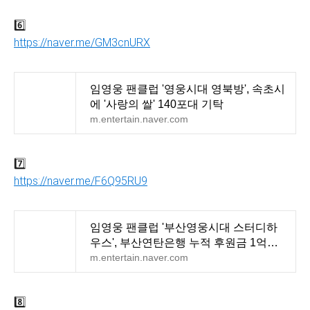
6️⃣
https://naver.me/GM3cnURX
임영웅 팬클럽 '영웅시대 영북방', 속초시
에 '사랑의 쌀' 140포대 기탁
m.entertain.naver.com
7️⃣
https://naver.me/F6Q95RU9
임영웅 팬클럽 '부산영웅시대 스터디하
우스', 부산연탄은행 누적 후원금 1억원
돌파..'아름다운
m.entertain.naver.com
8️⃣