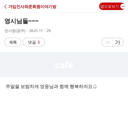
C
가입인사와준회원이야기방
앱으로보기
A
영시님들~~~
F
작
작
조
빈사랑(광주)
26.01.11
29
성
성
회
E
자
시
수
글
가
글
목록
댓글
3
가
간
자
자
크
크
기
기
크
작
게
게
주말을 보람차게 엉웅님과 함께 행복하자요♤