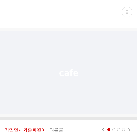
현
재
게
시
글
추
가
기
능
열
기
가입인사와준회원이..
다른글
현재페이지 1
2
3
4