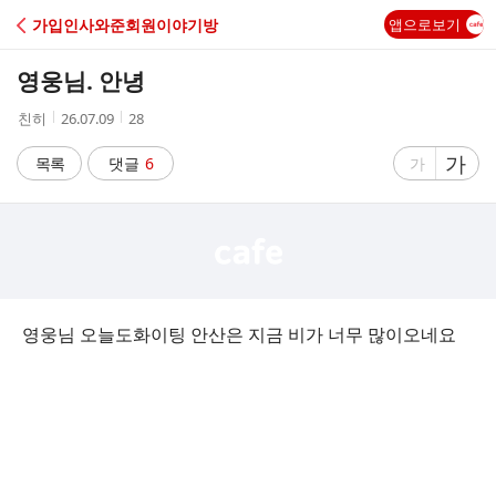
C
가입인사와준회원이야기방
앱으로보기
A
영웅님. 안녕
F
작
작
조
친히
26.07.09
28
성
성
회
E
자
시
수
글
가
글
목록
댓글
6
가
간
자
자
크
크
기
기
크
작
게
게
영웅님 오늘도화이팅 안산은 지금 비가 너무 많이오네요