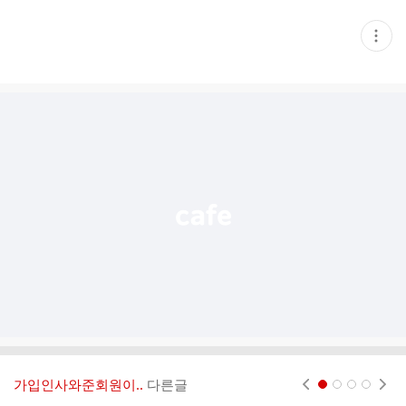
현
재
게
시
글
추
가
기
능
열
기
가입인사와준회원이..
다른글
현재페이지 1
2
3
4