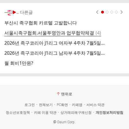
—̳͟͞͞⚾️▶..
다른글
현재페이지 1
2
3
4
부산시 족구협회 카르텔 고발합니다
댓
서울시족구협회.서울투명안과 업무협약체결
(
4
)
족
글
2026년 족구코리아 J1리그 여자부 4주차 7월5일까지의 순위
(
2026년 족구코리아 J1리그 남자부 4주차 7월5일까지의 순위
2
월 회비1만원?
2
맨위로
로그인
전체보기
PC화면
카페앱
서비스 약관
청소년보호정책
카페 이용 약관
상거래피해구제신청
개인정보처리방침
©
Daum Corp.