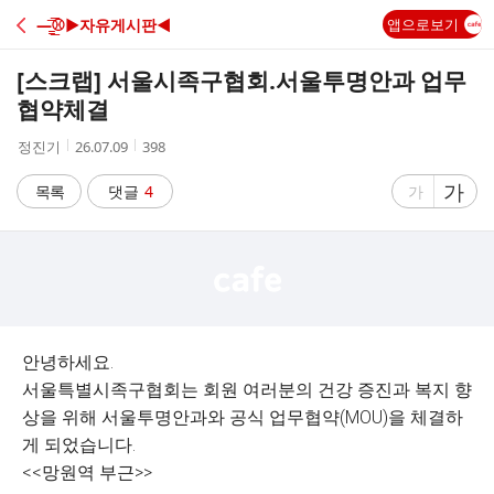
C
—̳͟͞͞⚾️▶자유게시판◀
앱으로보기
A
[스크랩]
서울시족구협회.서울투명안과 업무
F
협약체결
작
작
조
정진기
26.07.09
398
E
성
성
회
자
시
수
글
가
글
목록
댓글
4
가
간
자
자
크
크
기
기
크
작
게
게
안녕하세요.
서울특별시족구협회는 회원 여러분의 건강 증진과 복지 향
상을 위해 서울투명안과와 공식 업무협약(MOU)을 체결하
게 되었습니다.
<<망원역 부근>>