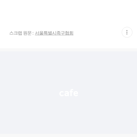
현
스크랩 원문 :
서울특별시족구협회
재
게
시
글
추
가
기
능
열
기