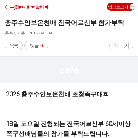
C
—̳͟͞͞⚾️▶대회☆알림◀
앱으로보기
A
충주수안보온천배 전국어르신부 참가부탁
F
작
작
조
충주김기준
26.07.09
343
성
성
회
E
자
시
수
글
가
글
목록
댓글
0
가
간
자
자
크
크
기
기
크
작
게
게
2026 충주수안보온천배 초청족구대회
18일 토요일 진행되는 전국어르신부 60세이상
족구선배님들의 참가를 부탁드립니다.