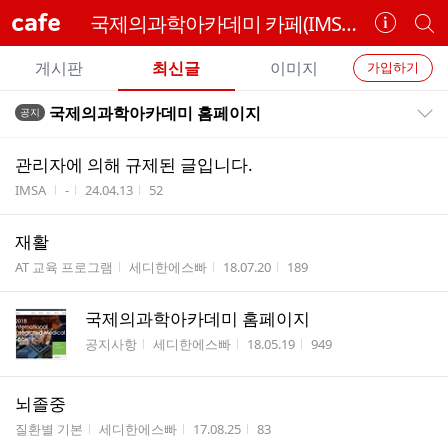
cafe
국제의과학아카데미 카페(IMSA, IMS academy)
카
개
페
별
개
정
카
게시판
최신글
이미지
가입하기
보
별
페
전
전
보
검
국제의과학아카데미 홈페이지
공지
카
공지목록 펼치기/접기
체
기
색
체
페
글
글
관리자에 의해 규제된 글입니다.
리
메
게시판명
작성자
작성시간
조회수
IMSA
-
24.04.13
52
스
뉴
트
재활
게시판명
작성자
작성시간
조회수
AT 교육 프로그램
세디한에스빠
18.07.20
189
국제의과학아카데미 홈페이지
게시판명
작성자
작성시간
조회수
공지사항
세디한에스빠
18.05.19
949
뇌졸중
게시판명
작성자
작성시간
조회수
질환별 기본
세디한에스빠
17.08.25
83