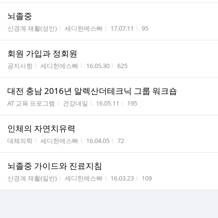
뇌졸중
게시판명
작성자
작성시간
조회수
신경계 재활(성인)
세디한에스빠
17.07.11
95
회원 가입과 정회원
게시판명
작성자
작성시간
조회수
공지사항
세디한에스빠
16.05.30
625
대전 충남 2016년 알렉산더테크닉 그룹 워크숍
게시판명
작성자
작성시간
조회수
AT 교육 프로그램
건강내일
16.05.11
195
인체의 자연치유력
게시판명
작성자
작성시간
조회수
대체의학
세디한에스빠
16.04.05
72
뇌졸중 가이드와 진료지침
게시판명
작성자
작성시간
조회수
신경계 재활(일반)
세디한에스빠
16.03.23
109