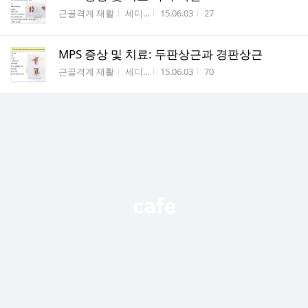
게시판명
작성자
작성시간
조회수
근골격계 재활
세디...
15.06.03
27
MPS 증상 및 치료: 두판상근과 경판상근
게시판명
작성자
작성시간
조회수
근골격계 재활
세디...
15.06.03
70