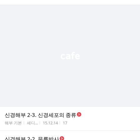
신경해부 2-3. 신경세포의 종류
게시판명
작성자
작성시간
조회수
해부 기본
세디...
15.12.14
17
신경해부 2-2. 무릎반사