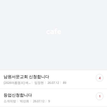
댓
남원서문교회 신청합니다
4
글
게시판명
작성자
작성시간
조회수
[2026여름캠프] 예...
임정현
26.07.12
89
수
댓
등업신청합니다
1
글
게시판명
작성자
작성시간
조회수
소개의방
박선희
26.07.12
9
수