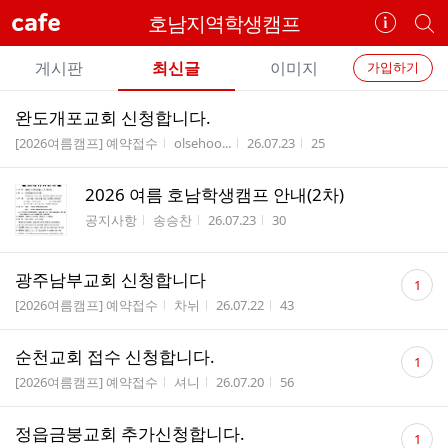
cafe
호남지역학생캠프
카
개
페
별
개
정
카
게시판
최신글
이미지
가입하기
보
별
페
전
전
보
검
완도개포교회 신청합니다.
카
체
기
색
체
게시판명
작성자
작성시간
조회수
[2026여름캠프] 예약접수
olsehoo...
26.07.23
25
페
글
글
리
메
2026 여름 호남학생캠프 안내(2차)
스
뉴
게시판명
작성자
작성시간
조회수
트
공지사항
송승찬
26.07.23
30
댓
광주남부교회 신청합니다
1
글
게시판명
작성자
작성시간
조회수
[2026여름캠프] 예약접수
차뉘
26.07.22
43
수
댓
순천교회 접수 신청합니다.
1
글
게시판명
작성자
작성시간
조회수
[2026여름캠프] 예약접수
셔니
26.07.20
56
수
댓
정읍금붕교회 추가신청합니다.
1
글