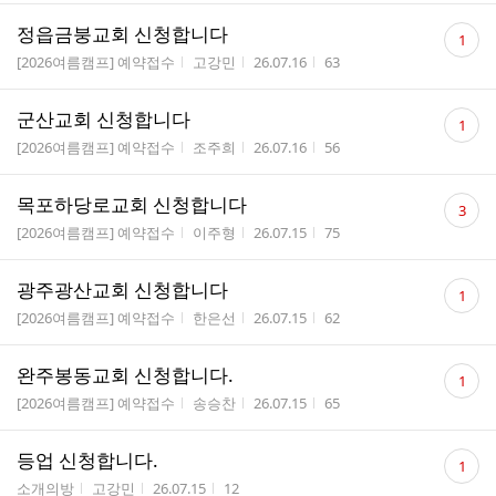
댓
정읍금붕교회 신청합니다
1
글
게시판명
작성자
작성시간
조회수
[2026여름캠프] 예약접수
고강민
26.07.16
63
수
댓
군산교회 신청합니다
1
글
게시판명
작성자
작성시간
조회수
[2026여름캠프] 예약접수
조주희
26.07.16
56
수
댓
목포하당로교회 신청합니다
3
글
게시판명
작성자
작성시간
조회수
[2026여름캠프] 예약접수
이주형
26.07.15
75
수
댓
광주광산교회 신청합니다
1
글
게시판명
작성자
작성시간
조회수
[2026여름캠프] 예약접수
한은선
26.07.15
62
수
댓
완주봉동교회 신청합니다.
1
글
게시판명
작성자
작성시간
조회수
[2026여름캠프] 예약접수
송승찬
26.07.15
65
수
댓
등업 신청합니다.
1
글
게시판명
작성자
작성시간
조회수
소개의방
고강민
26.07.15
12