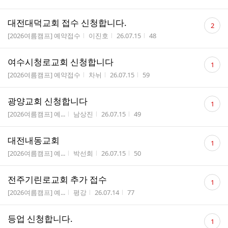
수
댓
대전대덕교회 접수 신청합니다.
2
글
게시판명
작성자
작성시간
조회수
[2026여름캠프] 예약접수
이진호
26.07.15
48
수
댓
여수시청로교회 신청합니다
1
글
게시판명
작성자
작성시간
조회수
[2026여름캠프] 예약접수
차뉘
26.07.15
59
수
댓
광양교회 신청합니다
1
글
게시판명
작성자
작성시간
조회수
[2026여름캠프] 예...
남상진
26.07.15
49
수
댓
대전내동교회
1
글
게시판명
작성자
작성시간
조회수
[2026여름캠프] 예...
박선희
26.07.15
50
수
댓
전주기린로교회 추가 접수
1
글
게시판명
작성자
작성시간
조회수
[2026여름캠프] 예...
평강
26.07.14
77
수
댓
등업 신청합니다.
1
글