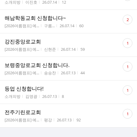
게시판명
작성자
작성시간
조회수
소개의방
이진호
26.07.14
12
수
댓
해남학동교회 신청합니다~
2
글
게시판명
작성자
작성시간
조회수
[2026여름캠프] 예...
구름...
26.07.14
60
수
댓
강진중앙로교회
1
글
게시판명
작성자
작성시간
조회수
[2026여름캠프] 예...
신현준
26.07.14
59
수
댓
보령중앙로교회 신청합니다.
1
글
게시판명
작성자
작성시간
조회수
[2026여름캠프] 예...
송승찬
26.07.13
44
수
댓
등업 신청합니다!
1
글
게시판명
작성자
작성시간
조회수
소개의방
김영광
26.07.13
8
수
댓
전주기린로교회
1
글
게시판명
작성자
작성시간
조회수
[2026여름캠프] 예...
평강
26.07.13
92
수