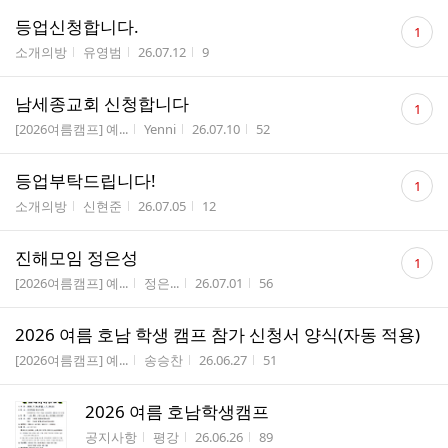
댓
등업신청합니다.
1
글
게시판명
작성자
작성시간
조회수
소개의방
유영범
26.07.12
9
수
댓
남세종교회 신청합니다
1
글
게시판명
작성자
작성시간
조회수
[2026여름캠프] 예...
Yenni
26.07.10
52
수
댓
등업부탁드립니다!
1
글
게시판명
작성자
작성시간
조회수
소개의방
신현준
26.07.05
12
수
댓
진해모임 정은성
1
글
게시판명
작성자
작성시간
조회수
[2026여름캠프] 예...
정은...
26.07.01
56
수
2026 여름 호남 학생 캠프 참가 신청서 양식(자동 적용)
게시판명
작성자
작성시간
조회수
[2026여름캠프] 예...
송승찬
26.06.27
51
2026 여름 호남학생캠프
게시판명
작성자
작성시간
조회수
공지사항
평강
26.06.26
89