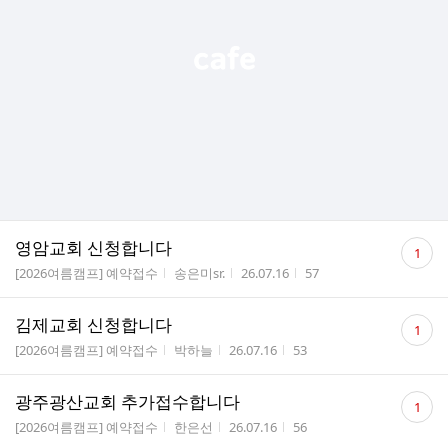
댓
영암교회 신청합니다
1
글
게시판명
작성자
작성시간
조회수
[2026여름캠프] 예약접수
송은미sr.
26.07.16
57
수
댓
김제교회 신청합니다
1
글
게시판명
작성자
작성시간
조회수
[2026여름캠프] 예약접수
박하늘
26.07.16
53
수
댓
광주광산교회 추가접수합니다
1
글
게시판명
작성자
작성시간
조회수
[2026여름캠프] 예약접수
한은선
26.07.16
56
수