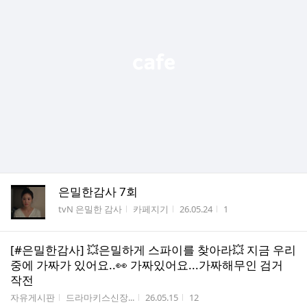
은밀한감사 7회
게시판명
작성자
작성시간
조회수
tvN 은밀한 감사
카페지기
26.05.24
1
[#은밀한감사] 💥은밀하게 스파이를 찾아라💥 지금 우리
중에 가짜가 있어요..👀 가짜있어요...가짜해무인 검거
작전
게시판명
작성자
작성시간
조회수
자유게시판
드라마키스신장...
26.05.15
12