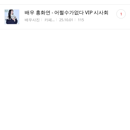
댓
배우 홍화연 - 어쩔수가없다 VIP 시사회
1
글
게시판명
작성자
작성시간
조회수
배우사진
카페...
25.10.01
115
수
댓
너무기대되는내년은밀한감사를기대하고
1
글
있습니다예정은4월25일에시작한다다고
수
합니다
게시판명
작성자
작성시간
조회수
자유게시판
드라...
25.09.19
30
댓
즐거운 목요일 아침. 함께하는 아름다운
1
글
홍화연 선녀님 오늘 즐겁게 🌹🎡🌄
수
게시판명
작성자
작성시간
조회수
자유게시판
색동...
25.09.04
57
댓
안녕하세요!
2
글
게시판명
작성자
작성시간
조회수
가입인사
플라
25.09.02
12
수
댓
아름다운 미소로 홍화연 선녀님 오늘도 화
2
글
이팅 🌹🌹🌹🌹🌹🌹🌹🌹