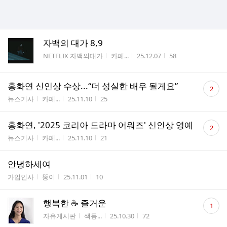
자백의 대가 8,9
게시판명
작성자
작성시간
조회수
NETFLIX 자백의대가
카페...
25.12.07
58
댓
홍화연 신인상 수상...“더 성실한 배우 될게요”
2
글
게시판명
작성자
작성시간
조회수
뉴스기사
카페...
25.11.10
25
수
댓
홍화연, '2025 코리아 드라마 어워즈' 신인상 영예
2
글
게시판명
작성자
작성시간
조회수
뉴스기사
카페...
25.11.10
21
수
안녕하세여
게시판명
작성자
작성시간
조회수
가입인사
뚱이
25.11.01
10
댓
행복한 ☕️ 즐거운
1
글
게시판명
작성자
작성시간
조회수
자유게시판
색동...
25.10.30
72
수