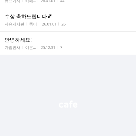
게시판명
작성자
작성시간
조회수
뉴스기사
카페...
26.01.01
44
수상 축하드립니다💕
게시판명
작성자
작성시간
조회수
자유게시판
뚱이
26.01.01
26
안녕하세요!
게시판명
작성자
작성시간
조회수
가입인사
여은...
25.12.31
7