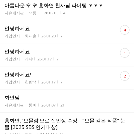
아름다운 🌹 🌹 홍화연 천사님 파이팅 🍷🍷🍷
게시판명
작성자
작성시간
조회수
자유게시판
색동...
26.02.03
4
댓
안녕하세요
4
글
게시판명
작성자
작성시간
조회수
가입인사
차재훈
26.01.20
7
수
댓
안녕하세요
1
글
게시판명
작성자
작성시간
조회수
가입인사
라냐
26.01.17
7
수
댓
안녕하세요!!
2
글
게시판명
작성자
작성시간
조회수
가입인사
천람석
26.01.17
7
수
화연님
게시판명
작성자
작성시간
조회수
자유게시판
뚱이
26.01.07
21
홍화연, ‘보물섬’으로 신인상 수상… “보물 같은 작품” 눈
물 [2025 SBS 연기대상]