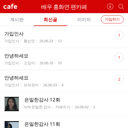
cafe
배우 홍화연 팬카페
카
개
페
별
개
정
카
게시판
최신글
이미지
가입하기
보
별
페
전
전
보
검
댓
가입인사
카
1
체
기
색
체
글
게시판명
작성자
작성시간
조회수
가입인사
황성언
26.06.23
12
페
글
수
글
리
메
댓
안녕하세요
스
1
글
뉴
게시판명
작성자
작성시간
조회수
트
가입인사
소잉이
26.06.18
10
수
댓
안녕하세요
2
글
게시판명
작성자
작성시간
조회수
가입인사
보라장미
26.06.03
4
수
은밀한감사 12회
게시판명
작성자
작성시간
조회수
tvN 은밀한 감사
카페지기
26.06.02
2
은밀한감사 11회