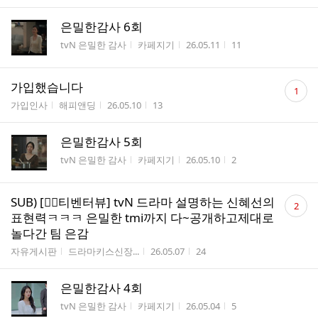
은밀한감사 6회
게시판명
작성자
작성시간
조회수
tvN 은밀한 감사
카페지기
26.05.11
11
댓
가입했습니다
1
글
게시판명
작성자
작성시간
조회수
가입인사
해피앤딩
26.05.10
13
수
은밀한감사 5회
게시판명
작성자
작성시간
조회수
tvN 은밀한 감사
카페지기
26.05.10
2
댓
SUB) [❤️‍🔥티벤터뷰] tvN 드라마 설명하는 신혜선의
2
글
표현력ㅋㅋㅋ 은밀한 tmi까지 다~공개하고제대로
수
놀다간 팀 은감
게시판명
작성자
작성시간
조회수
자유게시판
드라마키스신장...
26.05.07
24
은밀한감사 4회
게시판명
작성자
작성시간
조회수
tvN 은밀한 감사
카페지기
26.05.04
5