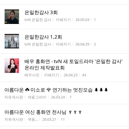
은밀한감사 3회
게시판명
작성자
작성시간
조회수
tvN 은밀한 감사
카페지기
26.05.03
1
은밀한감사 1,2회
게시판명
작성자
작성시간
조회수
tvN 은밀한 감사
카페지기
26.04.29
2
배우 홍화연 - tvN 새 토일드라마 '은밀한 감사'
온라인 제작발표회
게시판명
작성자
작성시간
조회수
배우사진
카페지기
26.04.23
43
아름다운 ☘️ 미소로 🌹 연기하는 멋진모습 🌲🌲🌲
게시판명
작성자
작성시간
조회수
자유게시판
색동그라미
26.03.24
7
아름다운 여신 홍화연 천사님 🍷🍷🍷
게시판명
작성자
작성시간
조회수
자유게시판
색동...
26.03.21
11