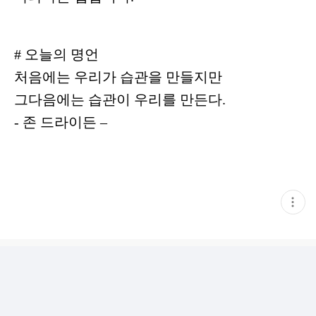
# 오늘의 명언
처음에는 우리가 습관을 만들지만
그다음에는 습관이 우리를 만든다.
- 존 드라이든 –
현
재
게
시
글
추
가
기
능
열
기