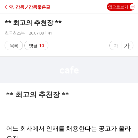
C
♡,·감동ノ감동좋은글
앱으로보기
A
** 최고의 추천장 **
F
작
작
조
천국청소부
26.07.08
41
성
성
회
E
자
시
수
글
가
글
목록
댓글
10
가
간
자
자
크
크
기
기
크
작
게
게
** 최고의 추천장 **
어느 회사에서 인재를 채용한다는 공고가 올라