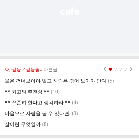
♡,·감동ノ감동좋..
다른글
현재페이지 1
2
3
4
댓
물은 건너보아야 알고 사람은 겪어 보아야 안다
(
5
)
세
글
댓
** 최고의 추천장 **
(
10
)
*
글
댓
** 꾸준히 한다고 생각하라 **
(
4
)
인
글
댓
마음으로 사람을 볼 수 있다면.
(
3
)
-
글
댓
삶이란 무엇일까
(
8
)
*
글