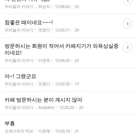
1
글
게시판명
작성자
작성시간
조회수
우리들의 이야기
최순자
12.08.02
25
수
댓
참좋은 때이네요~~~!
1
글
게시판명
작성자
작성시간
조회수
우리들의 이야기
멋쟁이
12.05.11
20
수
댓
방문하시는 회원이 적어서 카페지기가 의욕상실중
1
글
이네요!
수
게시판명
작성자
작성시간
조회수
우리들의 이야기
이명욱
12.04.26
23
아~! 그랬군요
게시판명
작성자
작성시간
조회수
우리들의 이야기
멋쟁이
12.03.30
17
카페 방문하시는 분이 계시지 않아
게시판명
작성자
작성시간
조회수
우리들의 이야기
Andykim
12.03.29
20
부흥
게시판명
작성자
작성시간
조회수
오케스트라 악보
이윤혜
12.03.16
31