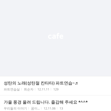
성탄의 노래(성탄절 칸타타) 파트연습~♬
게시판명
작성자
작성시간
조회수
파트연습실
최순자
12.11.11
129
가을 풍경 올려 드립니다. 즐감해 주세요 *^^*
게시판명
작성자
작성시간
조회수
우리들의 이야기
꿈이...
12.11.06
13