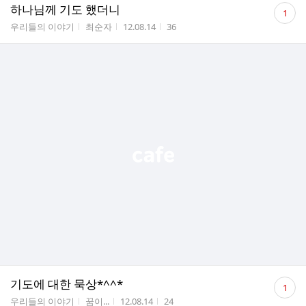
댓
하나님께 기도 했더니
1
글
게시판명
작성자
작성시간
조회수
우리들의 이야기
최순자
12.08.14
36
수
댓
기도에 대한 묵상*^^*
1
글
게시판명
작성자
작성시간
조회수
우리들의 이야기
꿈이...
12.08.14
24