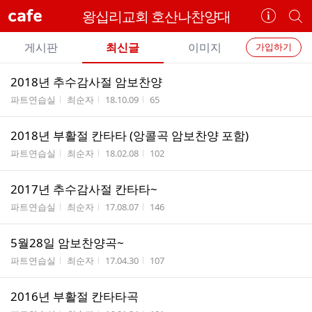
cafe
왕십리교회 호산나찬양대
카
개
페
별
개
정
카
게시판
최신글
이미지
가입하기
보
별
페
전
전
보
검
2018년 추수감사절 암보찬양
카
체
기
색
체
게시판명
작성자
작성시간
조회수
파트연습실
최순자
18.10.09
65
페
글
글
리
메
2018년 부활절 칸타타 (앙콜곡 암보찬양 포함)
스
뉴
게시판명
작성자
작성시간
조회수
트
파트연습실
최순자
18.02.08
102
2017년 추수감사절 칸타타~
게시판명
작성자
작성시간
조회수
파트연습실
최순자
17.08.07
146
5월28일 암보찬양곡~
게시판명
작성자
작성시간
조회수
파트연습실
최순자
17.04.30
107
2016년 부활절 칸타타곡