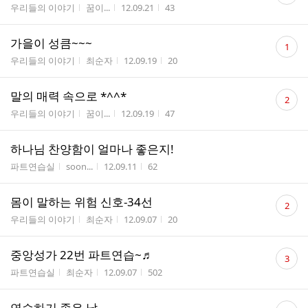
게시판명
작성자
작성시간
조회수
우리들의 이야기
꿈이...
12.09.21
43
수
댓
가을이 성큼~~~
1
글
게시판명
작성자
작성시간
조회수
우리들의 이야기
최순자
12.09.19
20
수
댓
말의 매력 속으로 *^^*
2
글
게시판명
작성자
작성시간
조회수
우리들의 이야기
꿈이...
12.09.19
47
수
하나님 찬양함이 얼마나 좋은지!
게시판명
작성자
작성시간
조회수
파트연습실
soon...
12.09.11
62
댓
몸이 말하는 위험 신호-34선
2
글
게시판명
작성자
작성시간
조회수
우리들의 이야기
최순자
12.09.07
20
수
댓
중앙성가 22번 파트연습~♬
3
글
게시판명
작성자
작성시간
조회수
파트연습실
최순자
12.09.07
502
수
댓
연습하기 좋은 날