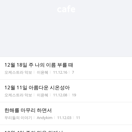
12월 18일 주 나의 이름 부를 때
게시판명
작성자
작성시간
조회수
오케스트라 악보
이윤혜
11.12.16
7
12월 11일 아름다운 시온성아
게시판명
작성자
작성시간
조회수
오케스트라 악보
이윤혜
11.12.08
19
한해를 마무리 하면서
게시판명
작성자
작성시간
조회수
우리들의 이야기
Andykim
11.12.03
11