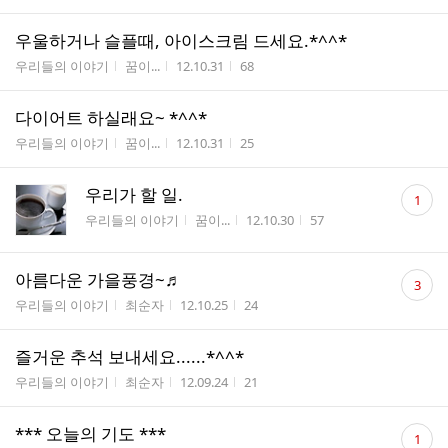
우울하거나 슬플때, 아이스크림 드세요.*^^*
게시판명
작성자
작성시간
조회수
우리들의 이야기
꿈이...
12.10.31
68
다이어트 하실래요~ *^^*
게시판명
작성자
작성시간
조회수
우리들의 이야기
꿈이...
12.10.31
25
댓
우리가 할 일.
1
글
게시판명
작성자
작성시간
조회수
우리들의 이야기
꿈이...
12.10.30
57
수
댓
아름다운 가을풍경~♬
3
글
게시판명
작성자
작성시간
조회수
우리들의 이야기
최순자
12.10.25
24
수
즐거운 추석 보내세요......*^^*
게시판명
작성자
작성시간
조회수
우리들의 이야기
최순자
12.09.24
21
댓
*** 오늘의 기도 ***
1
글