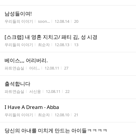
수
남성들이여!
게시판명
작성자
작성시간
조회수
우리들의 이야기
soon...
12.08.14
20
[스크랩] 내 영혼 지치고/ 패티 김, 성 시경
게시판명
작성자
작성시간
조회수
우리들의 이야기
최순자
12.08.13
13
베이스,,, 어리버리.
게시판명
작성자
작성시간
조회수
파트연습실
어리...
12.08.11
27
출석합니다
게시판명
작성자
작성시간
조회수
파트연습실
서신웅
12.08.11
22
I Have A Dream - Abba
게시판명
작성자
작성시간
조회수
우리들의 이야기
최순자
12.08.10
21
당신의 아내를 미치게 만드는 아이들ㅋㅋㅋㅋ