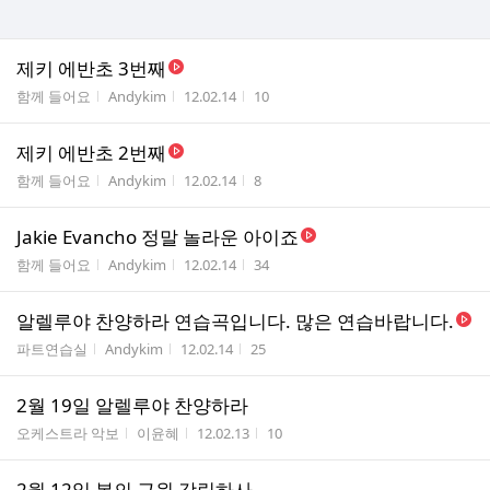
제키 에반초 3번째
게시판명
작성자
작성시간
조회수
함께 들어요
Andykim
12.02.14
10
제키 에반초 2번째
게시판명
작성자
작성시간
조회수
함께 들어요
Andykim
12.02.14
8
Jakie Evancho 정말 놀라운 아이죠
게시판명
작성자
작성시간
조회수
함께 들어요
Andykim
12.02.14
34
알렐루야 찬양하라 연습곡입니다. 많은 연습바랍니다.
게시판명
작성자
작성시간
조회수
파트연습실
Andykim
12.02.14
25
2월 19일 알렐루야 찬양하라
게시판명
작성자
작성시간
조회수
오케스트라 악보
이윤혜
12.02.13
10
2월 12일 복의 근원 강림하사