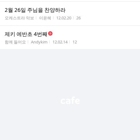
2월 26일 주님을 찬양하라
게시판명
작성자
작성시간
조회수
오케스트라 악보
이윤혜
12.02.20
26
제키 에반초 4번째
게시판명
작성자
작성시간
조회수
함께 들어요
Andykim
12.02.14
12