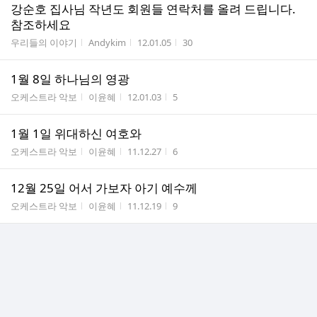
강순호 집사님 작년도 회원들 연락처를 올려 드립니다.
참조하세요
게시판명
작성자
작성시간
조회수
우리들의 이야기
Andykim
12.01.05
30
1월 8일 하나님의 영광
게시판명
작성자
작성시간
조회수
오케스트라 악보
이윤혜
12.01.03
5
1월 1일 위대하신 여호와
게시판명
작성자
작성시간
조회수
오케스트라 악보
이윤혜
11.12.27
6
12월 25일 어서 가보자 아기 예수께
게시판명
작성자
작성시간
조회수
오케스트라 악보
이윤혜
11.12.19
9