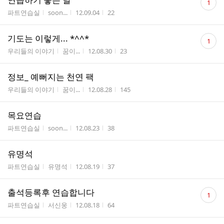
1
글
게시판명
작성자
작성시간
조회수
파트연습실
soon...
12.09.04
22
수
댓
기도는 이렇게... *^^*
1
글
게시판명
작성자
작성시간
조회수
우리들의 이야기
꿈이...
12.08.30
23
수
정보_ 예뻐지는 천연 팩
게시판명
작성자
작성시간
조회수
우리들의 이야기
꿈이...
12.08.28
145
목요연습
게시판명
작성자
작성시간
조회수
파트연습실
soon...
12.08.23
38
유명석
게시판명
작성자
작성시간
조회수
파트연습실
유명석
12.08.19
37
댓
출석등록후 연습합니다
1
글
게시판명
작성자
작성시간
조회수
파트연습실
서신웅
12.08.18
64
수