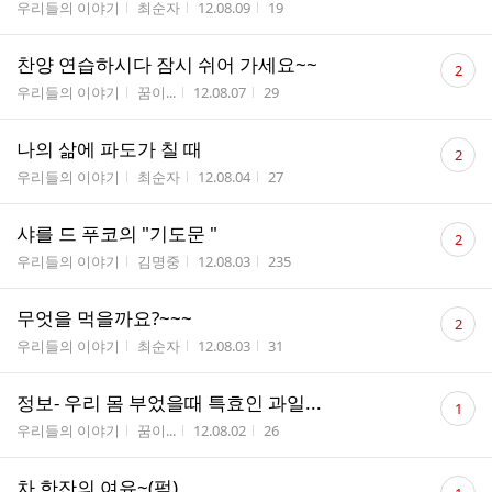
게시판명
작성자
작성시간
조회수
우리들의 이야기
최순자
12.08.09
19
댓
찬양 연습하시다 잠시 쉬어 가세요~~
2
글
게시판명
작성자
작성시간
조회수
우리들의 이야기
꿈이...
12.08.07
29
수
댓
나의 삶에 파도가 칠 때
2
글
게시판명
작성자
작성시간
조회수
우리들의 이야기
최순자
12.08.04
27
수
댓
샤를 드 푸코의 "기도문 "
2
글
게시판명
작성자
작성시간
조회수
우리들의 이야기
김명중
12.08.03
235
수
댓
무엇을 먹을까요?~~~
2
글
게시판명
작성자
작성시간
조회수
우리들의 이야기
최순자
12.08.03
31
수
댓
정보- 우리 몸 부었을때 특효인 과일...
1
글
게시판명
작성자
작성시간
조회수
우리들의 이야기
꿈이...
12.08.02
26
수
댓
차 한잔의 여유~(펌)