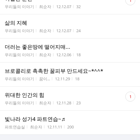
1
글
게시판명
작성자
작성시간
조회수
우리들의 이야기
최순자
12.12.07
32
수
삶의 지혜
게시판명
작성자
작성시간
조회수
우리들의 이야기
최순자
12.12.07
24
더러는 좋은땅에 떨어지매...
게시판명
작성자
작성시간
조회수
우리들의 이야기
최순자
12.12.06
18
브로콜리로 촉촉한 꿀피부 만드세요~*^^*
게시판명
작성자
작성시간
조회수
우리들의 이야기
꿈이...
12.11.29
18
댓
위대한 인간의 힘
1
글
게시판명
작성자
작성시간
조회수
우리들의 이야기
최순자
12.11.28
23
수
빛나라 성가4 파트연습~♬
게시판명
작성자
작성시간
조회수
파트연습실
최순자
12.11.11
200