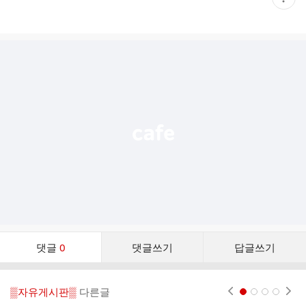
재
게
시
글
추
가
기
능
열
기
댓
댓글
0
댓글쓰기
답글쓰기
글
댓
글
▒자유게시판▒
다른글
현재페이지 1
2
3
4
리