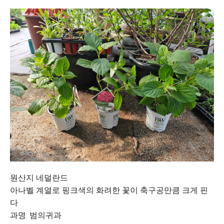
원산지 네덜란드
아나벨 계열로 핑크색의 화려한 꽃이 축구공만큼 크게 핀
다
과명: 범의귀과