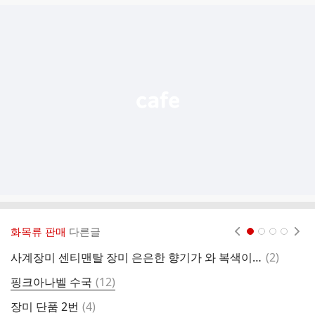
글
추
가
기
능
열
기
화목류 판매
다른글
현재페이지 1
2
3
4
댓
사계장미 센티맨탈 장미 은은한 향기가 와 복색이 아름다운 장미
(
2
)
장
글
댓
핑크아나벨 수국
(
12
)
방
글
댓
장미 단품 2번
(
4
)
새