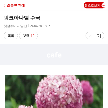
C
화목류 판매
앱으로보기
A
핑크아나벨 수국
F
작
작
조
햇살주머니/금산
24.04.28
807
성
성
회
E
자
시
수
글
가
글
목록
댓글
12
가
간
자
자
크
크
기
기
크
작
게
게