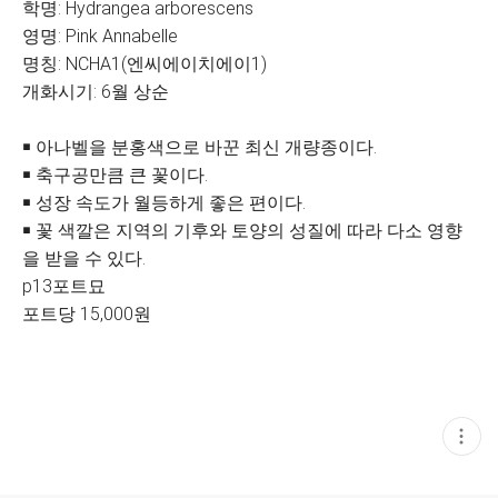
학명: Hydrangea arborescens
영명: Pink Annabelle
명칭: NCHA1(엔씨에이치에이1)
개화시기: 6월 상순
￭ 아나벨을 분홍색으로 바꾼 최신 개량종이다.
￭ 축구공만큼 큰 꽃이다.
￭ 성장 속도가 월등하게 좋은 편이다.
￭ 꽃 색깔은 지역의 기후와 토양의 성질에 따라 다소 영향
을 받을 수 있다.
p13포트묘
포트당 15,000원
현
재
게
시