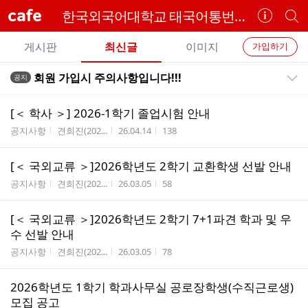
cafe
한국외국어대학교 태국어통번역학과
카
개
페
별
개
정
카
게시판
최신글
이미지
가입하기
보
별
페
전
전
보
검
회원 가입시 주의사항입니다!!!
공지
카
공지목록 펼치기/접기
체
기
색
체
페
글
글
[＜ 학사 ＞] 2026-1학기 졸업시험 안내
리
메
게시판명
작성자
작성시간
조회수
공지사항
견희진(202...
26.04.14
138
스
뉴
트
[＜ 국외교류 ＞]2026학년도 2학기 교환학생 선발 안내
게시판명
작성자
작성시간
조회수
공지사항
견희진(202...
26.03.05
58
[＜ 국외교류 ＞]2026학년도 2학기 7+1파견 학과 및 우
수 선발 안내
게시판명
작성자
작성시간
조회수
공지사항
견희진(202...
26.03.05
78
2026학년도 1학기 학과사무실 공로장학생(수직근로생)
모집 공고