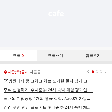
기
댓
댓글
0
댓글쓰기
답글쓰기
글
댓
글
후나준(주)공지
다른글
현재페이지 1
2
3
리
스
[2]병원에서 못 고치고 치료 포기한 환자 쉽게 고쳐준 베개 매트리스가 의료기기법 위반 벌금형
트
주식 신청하기, 후나준㈜ 24시 숙박 체험 평가연구실,
국내외 지점공장 1개의 평균 실적, 7,300개 가동예시 비교,
2
건강 수명 연장 프로젝트 후나준㈜ 24시 숙박 체험 평가연구실, 용도 투자 계획 내역