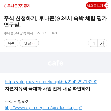
C
후나준(주)공지
앱으로보기
A
주식 신청하기, 후나준㈜ 24시 숙박 체험 평가
F
연구실,
작
작
조
후나준(주) 강익 이사
25.02.13
163
E
성
성
회
자
시
수
글
가
글
목록
댓글
0
가
간
자
자
크
크
기
기
크
작
게
게
https://blog.naver.com/kangik60/224229713290
자연치유력 극대화 사업 전체 내용 확인하기
주식 신청하기
http://www.najari.net/gmall/gmallcdetail.php?