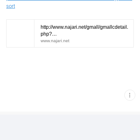
sort
http://www.najari.net/gmall/gmallcdetail.
php?
mcode=000&pcode=0010010042&sort=
www.najari.net
&type=O&xcode=019
현
재
게
시
글
추
가
기
능
열