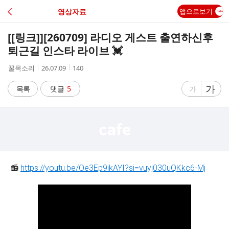
C
영상자료
앱으로보기
A
[[링크]]
[260709] 라디오 게스트 출연하신후
F
퇴근길 인스타 라이브 💓
작
작
조
꿀목소리
26.07.09
140
E
성
성
회
자
시
수
글
가
글
목록
댓글
5
가
간
자
자
크
크
기
기
크
작
게
게
📻
https://youtu.be/Oe3Ep9ikAYI?si=vuyj030uQKkc6-Mj