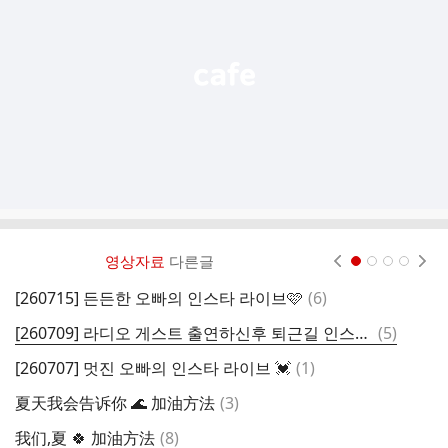
열
기
영상자료
다른글
현재페이지 1
2
3
4
댓
[260715] 든든한 오빠의 인스타 라이브🩷
(
6
)
夏
글
댓
[260709] 라디오 게스트 출연하신후 퇴근길 인스타 라이브 💓
(
5
)
여
글
댓
[260707] 멋진 오빠의 인스타 라이브 💓
(
1
)
여
글
댓
夏天我会告诉你 🌊 加油方法
(
3
)
글
댓
我们,夏 🍀 加油方法
(
8
)
우