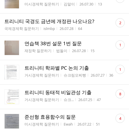
글
게시판명
작성자
작성시간
조회수
미시경제학 질문하기
김말이
26.07.30
13
수
댓
트리니티 국경도 금년에 개정판 나오나요?
2
글
게시판명
작성자
작성시간
조회수
국제경제학 질문하기
islmbp
26.07.28
64
수
댓
연습책 38번 설문 1번 질문
1
글
게시판명
작성자
작성시간
조회수
재정학 질문하기
법돌이
26.07.28
15
수
댓
트리니티 학파별 PC 논의 기출
1
글
게시판명
작성자
작성시간
조회수
거시경제학 질문하기
슈크림모찌빵
26.07.27
36
수
댓
트리니티 동태적 비일관성 기출
8
글
게시판명
작성자
작성시간
조회수
거시경제학 질문하기
슈크...
26.07.25
47
수
댓
준선형 효용함수의 질문
4
글
게시판명
작성자
작성시간
조회수
미시경제학 질문하기
Ewah
26.07.22
51
수