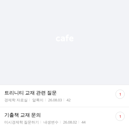
댓
트리니티 교재 관련 질문
1
글
게시판명
작성자
작성시간
조회수
경제학 자료실
알록이
26.08.03
42
수
댓
기출책 교재 문의
1
글
게시판명
작성자
작성시간
조회수
미시경제학 질문하기
내생변수
26.08.02
44
수