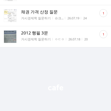
댓
채권 가격 산정 질문
1
글
게시판명
작성자
작성시간
조회수
거시경제학 질문하기
슈크...
26.07.19
24
수
댓
2012 행필 3문
1
글
게시판명
작성자
작성시간
조회수
거시경제학 질문하기
ㅇㄷㅇ
26.07.18
20
수