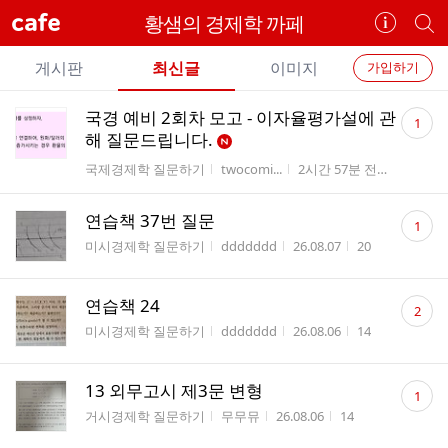
cafe
황샘의 경제학 까페
카
개
페
별
개
정
카
게시판
최신글
이미지
가입하기
보
별
페
전
전
보
검
댓
국경 예비 2회차 모고 - 이자율평가설에 관
카
1
체
기
색
체
글
해 질문드립니다.
페
글
수
글
게시판명
작성자
작성시간
조회수
국제경제학 질문하기
twocomi...
2시간 57분 전
5
리
메
스
뉴
댓
연습책 37번 질문
트
1
글
게시판명
작성자
작성시간
조회수
미시경제학 질문하기
ddddddd
26.08.07
20
수
댓
연습책 24
2
글
게시판명
작성자
작성시간
조회수
미시경제학 질문하기
ddddddd
26.08.06
14
수
댓
13 외무고시 제3문 변형
1
글
게시판명
작성자
작성시간
조회수
거시경제학 질문하기
무무뮤
26.08.06
14
수