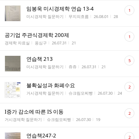
댓
임봉욱 미시경제학 연습 13-4
1
글
게시판명
작성자
작성시간
조회수
미시경제학 질문하기
무지의흐름
26.08.01
28
수
댓
공기업 주관식경제학 200제
1
글
게시판명
작성자
작성시간
조회수
경제학 자료실
옹심구
26.07.31
21
수
댓
연습책 213
5
글
게시판명
작성자
작성시간
조회수
미시경제학 질문하기
쥬쥬
26.07.31
21
수
댓
불확실성과 화폐수요
2
글
게시판명
작성자
작성시간
조회수
거시경제학 질문하기
슈크림모찌빵
26.07.30
24
수
댓
I증가 감소에 따른 IS 이동
2
글
게시판명
작성자
작성시간
조회수
거시경제학 질문하기
슈크림모찌빵
26.07.30
19
수
댓
연습책247-2
2