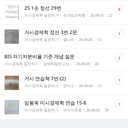
댓
25 1순 정선 29번
8
글
게시판명
작성자
작성시간
조회수
거시경제학 질문하기
슈크림모찌빵
26.08.05
22
수
댓
거시경제학 정선 3번 2문
1
글
게시판명
작성자
작성시간
조회수
거시경제학 질문하기
별나비
26.08.05
12
수
댓
BIS 자기자본비율 기준 개념 질문
2
글
게시판명
작성자
작성시간
조회수
거시경제학 질문하기
경제학잘하고싶...
26.08.05
20
수
댓
거시 연습책 7번-(2)
1
글
게시판명
작성자
작성시간
조회수
거시경제학 질문하기
엔믹스
26.08.04
13
수
댓
임봉욱 미시경제학 연습 15-8
1
글
게시판명
작성자
작성시간
조회수
미시경제학 질문하기
무지의흐름
26.08.03
39
수