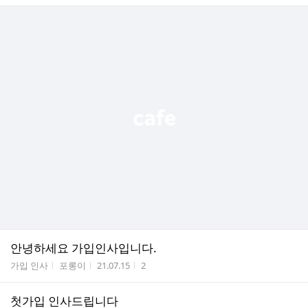
안녕하세요 가입인사입니다.
게시판명
작성자
작성시간
조회수
가입 인사
포롱이
21.07.15
2
첫가입 인사드립니다