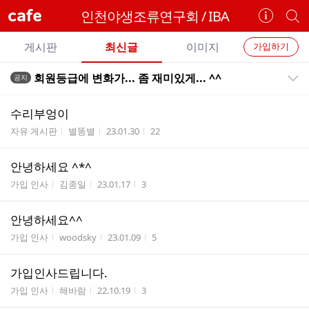
cafe
인천야생조류연구회 / IBA
카
개
페
별
개
정
카
게시판
최신글
이미지
가입하기
보
별
페
전
전
보
검
회원등급에 변화가... 좀 재미있게... ^^
공지
카
공지목록 펼치기/접기
체
기
색
체
페
글
글
수리부엉이
리
메
게시판명
작성자
작성시간
조회수
자유 게시판
별똥별
23.01.30
22
스
뉴
트
안녕하세요 ^*^
게시판명
작성자
작성시간
조회수
가입 인사
김종일
23.01.17
3
안녕하세요^^
게시판명
작성자
작성시간
조회수
가입 인사
woodsky
23.01.09
5
가입인사드립니다.
게시판명
작성자
작성시간
조회수
가입 인사
해바람
22.10.19
3