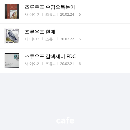
조류우표 수염오목눈이
게시판명
작성자
작성시간
조회수
새 이야기
조류...
20.02.24
6
조류우표 흰매
게시판명
작성자
작성시간
조회수
새 이야기
조류...
20.02.22
5
조류우표 갈색제비 FDC
게시판명
작성자
작성시간
조회수
새 이야기
조류...
20.02.21
6