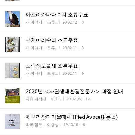
아프리카바다수리 조류우표
게시판명
작성자
작성시간
조회수
새 이야기
조류...
20.02.12
0
부채머리수리 조류우표
게시판명
작성자
작성시간
조회수
새 이야기
조류...
20.02.11
3
노랑상모솔새 조류우표
게시판명
작성자
작성시간
조회수
새 이야기
조류...
20.02.11
6
2020년 ＜자연생태환경전문가＞ 과정 안내
게시판명
작성자
작성시간
조회수
자유 게시판
이학...
20.02.06
12
뒷부리장다리물떼새 [Pied Avocet](몽골)
게시판명
작성자
작성시간
조회수
외국 탐조
이용상
19.10.10
8