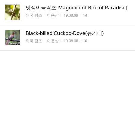
멋쟁이극락조[Magnificent Bird of Paradise]
게시판명
작성자
작성시간
조회수
외국 탐조
이용상
19.08.09
14
Black-billed Cuckoo-Dove(뉴기니)
게시판명
작성자
작성시간
조회수
외국 탐조
이용상
19.08.08
10
＜자연생태환경전문가＞과정 2019년 9월 입
학안내
게시판명
작성자
작성시간
조회수
자유 게시판
이학...
19.08.07
20
쇠재두루미 [Demoiselle Crane] (Grus virgo)
게시판명
작성자
작성시간
조회수
외국 탐조
이용상
19.07.13
11
얼룩무늬납부리새 [Scaly-breasted Munia](치
앙마이)
게시판명
작성자
작성시간
조회수
외국 탐조
이용상
19.07.13
7