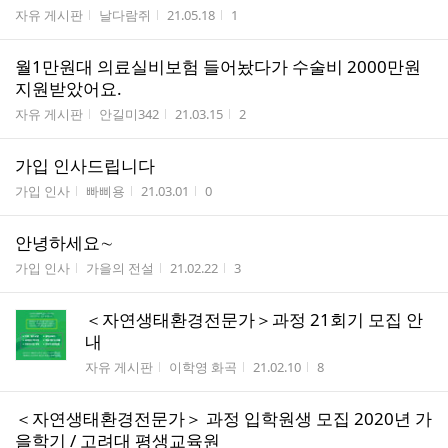
게시판명
작성자
작성시간
조회수
자유 게시판
날다람쥐
21.05.18
1
월1만원대 의료실비보험 들어놨다가 수술비 2000만원
지원받았어요.
게시판명
작성자
작성시간
조회수
자유 게시판
안길미342
21.03.15
2
가입 인사드립니다
게시판명
작성자
작성시간
조회수
가입 인사
빠삐용
21.03.01
0
안녕하세요∼
게시판명
작성자
작성시간
조회수
가입 인사
가을의 전설
21.02.22
3
＜자연생태환경전문가＞과정 21회기 모집 안
내
게시판명
작성자
작성시간
조회수
자유 게시판
이학영 화곡
21.02.10
8
＜자연생태환경전문가＞ 과정 입학원생 모집 2020년 가
을학기 / 고려대 평생교육원