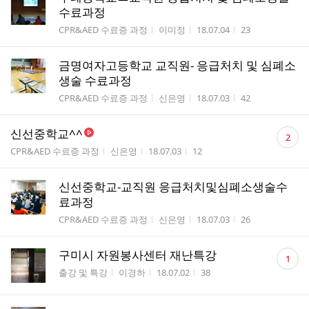
수료과정
게시판명
작성자
작성시간
조회수
CPR&AED 수료증 과정
이미정
18.07.04
23
금명여자고등학교 교직원- 응급처치 및 심폐소
생술 수료과정
게시판명
작성자
작성시간
조회수
CPR&AED 수료증 과정
신은영
18.07.03
42
댓
신선중학교^^
2
글
게시판명
작성자
작성시간
조회수
CPR&AED 수료증 과정
신은영
18.07.03
12
수
신선중학교-교직원 응급처치및심폐소생술수
료과정
게시판명
작성자
작성시간
조회수
CPR&AED 수료증 과정
신은영
18.07.03
26
댓
구미시 자원봉사센터 재난특강
1
글
게시판명
작성자
작성시간
조회수
출강 및 특강
이경하
18.07.02
38
수