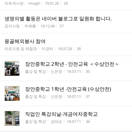
게시판명
작성자
작성시간
조회수
자유게시판
rmagh
19.01.26
29
생명의별 활동은 네이버 블로그로 일원화 합니다.
게시판명
작성자
작성시간
조회수
공지사항
우해룡
18.12.06
57
몽골해외봉사 참여
게시판명
작성자
작성시간
조회수
의료지원 및 체험관
이경하
18.07.28
28
장안중학교 2학년 - 안전교육 ＜수상안전＞
게시판명
작성자
작성시간
조회수
출강 및 특강
신은영
18.07.11
30
장안중학교 1학년 -안전교육 (수상안전)
게시판명
작성자
작성시간
조회수
출강 및 특강
신은영
18.07.11
37
직업인 특강의날-개금여자중학교
게시판명
작성자
작성시간
조회수
출강 및 특강
김태순
18.07.11
34