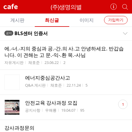
cafe
(주)생명의별
카
개
페
별
개
정
카
게시판
최신글
이미지
가입하기
보
별
페
전
전
보
검
BLS센터 인증서
공지
카
공지목록 펼치기/접기
체
기
색
체
페
글
글
에.-너.-지의 중심과 공.-간.의 사.고 안녕하세요. 반갑습
리
메
니다. 이 견해는 고 문.-익-.환 목.-사님
스
뉴
게시판명
작성자
작성시간
조회수
자유게시판
채호준
23.06.22
2
트
에너지중심공간사고
게시판명
작성자
작성시간
조회수
Q&A 게시판
채호준
22.11.24
5
댓
안전교육 강사과정 모집
1
글
게시판명
작성자
작성시간
조회수
공지사항
우해룡
19.04.07
95
수
강사과정문의