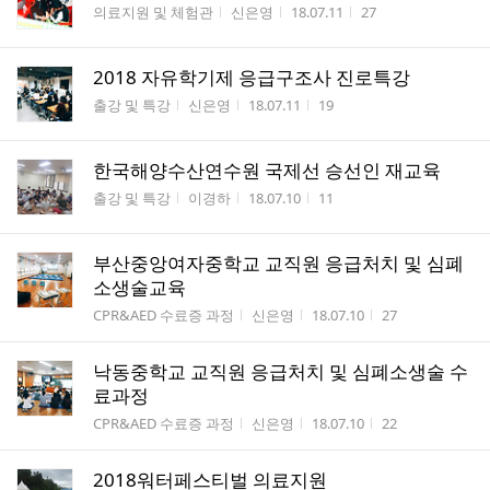
게시판명
작성자
작성시간
조회수
의료지원 및 체험관
신은영
18.07.11
27
2018 자유학기제 응급구조사 진로특강
게시판명
작성자
작성시간
조회수
출강 및 특강
신은영
18.07.11
19
한국해양수산연수원 국제선 승선인 재교육
게시판명
작성자
작성시간
조회수
출강 및 특강
이경하
18.07.10
11
부산중앙여자중학교 교직원 응급처치 및 심폐
소생술교육
게시판명
작성자
작성시간
조회수
CPR&AED 수료증 과정
신은영
18.07.10
27
낙동중학교 교직원 응급처치 및 심폐소생술 수
료과정
게시판명
작성자
작성시간
조회수
CPR&AED 수료증 과정
신은영
18.07.10
22
2018워터페스티벌 의료지원