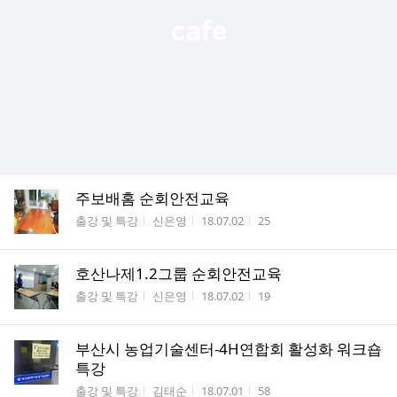
주보배홈 순회안전교육
게시판명
작성자
작성시간
조회수
출강 및 특강
신은영
18.07.02
25
호산나제1.2그룹 순회안전교육
게시판명
작성자
작성시간
조회수
출강 및 특강
신은영
18.07.02
19
부산시 농업기술센터-4H연합회 활성화 워크숍
특강
게시판명
작성자
작성시간
조회수
출강 및 특강
김태순
18.07.01
58