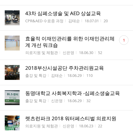
43차 심폐소생술 및 AED 상설교육
게시판명
작성자
작성시간
조회수
CPR&AED 수료증 과정
김태순
18.07.01
20
댓
효율적 이재민관리를 위한 이재민관리체
1
글
계 개선 워크숍
수
게시판명
작성자
작성시간
조회수
의료지원 및 체험관
신은영
18.06.30
52
2018부산시설공단 주차관리원교육
게시판명
작성자
작성시간
조회수
출강 및 특강
김태순
18.06.29
110
동명대학교 사회복지학과 -심폐소생술교육
게시판명
작성자
작성시간
조회수
출강 및 특강
신은영
18.06.29
32
렛츠런파크 2018 워터페스티벌 의료지원
게시판명
작성자
작성시간
조회수
의료지원 및 체험관
신은영
18.06.23
22