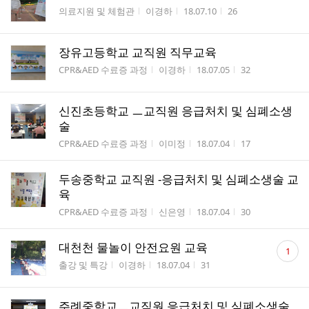
게시판명
작성자
작성시간
조회수
의료지원 및 체험관
이경하
18.07.10
26
장유고등학교 교직원 직무교육
게시판명
작성자
작성시간
조회수
CPR&AED 수료증 과정
이경하
18.07.05
32
신진초등학교 ㅡ교직원 응급처치 및 심폐소생
술
게시판명
작성자
작성시간
조회수
CPR&AED 수료증 과정
이미정
18.07.04
17
두송중학교 교직원 -응급처치 및 심폐소생술 교
육
게시판명
작성자
작성시간
조회수
CPR&AED 수료증 과정
신은영
18.07.04
30
댓
대천천 물놀이 안전요원 교육
1
글
게시판명
작성자
작성시간
조회수
출강 및 특강
이경하
18.07.04
31
수
주례중학교ㅡ교직원 응급처치 및 심폐소생술