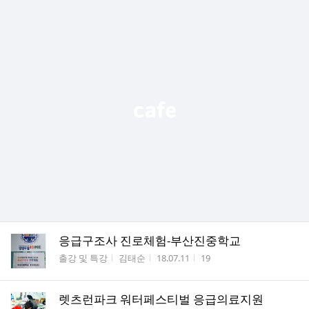
응급구조사 진로체험-부산진중학교
게시판명
작성자
작성시간
조회수
출강 및 특강
김태순
18.07.11
19
렛츠런파크 워터페스티벌 응급의료지원