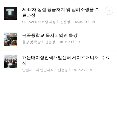
댓
제42차 상설 응급처치 및 심폐소생술 수
1
글
료과정
수
게시판명
작성자
작성시간
조회수
CPR&AED 수료증 과정
신은영
18.06.23
19
금곡중학교 독서직업인 특강
게시판명
작성자
작성시간
조회수
출강 및 특강
신은영
18.06.23
19
해운대여성인력개발센터 세이프매니저- 수료
식
게시판명
작성자
작성시간
조회수
안전지도사 민간자격
신은영
18.06.23
91
농림축산검역본부 응급처치교육
게시판명
작성자
작성시간
조회수
출강 및 특강
신은영
18.06.21
11
강서구청 민방위교육
게시판명
작성자
작성시간
조회수
출강 및 특강
신은영
18.06.21
17