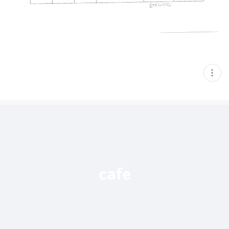
현
재
게
시
글
추
가
기
능
열
기