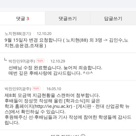
댓
댓글
3
댓글쓰기
답글쓰기
글
댓
작
작
노치현88(경기)
12.10.20
글
성
성
9월 15일자 변경 요청합니다 ( 노치현(88) 외 3명 -> 김인수,노
리
자
시
치현,송윤경,조재용 )
스
간
트
작
작
작
박찬민97(광주)
12.10.29
작
성
성
성
성
선배님 수정 완료했습니다. 늦어져 죄송합니다.
자
자
시
자
매번 깊은 후배사랑에 감사드립니다. ^ㅁ^
본
간
인
여
작
작
작
박찬민97(광주)
16.05.10
작
부
성
성
성
성
제8회 모금액 지급현황을 스캔하여 첨부합니다.
자
자
시
자
후배들이 정성껏 작성해 올린 [학과소식]의 글은
본
간
학과 홈페이지(
http://ie.jnu.ac.kr
) - [게시판 - 전대 산업공학 뉴
인
스]에서 확인하실 수 있습니다.
여
후원해주신 선·후배님들과 기사 작성에 참여한 학생들께 감사드
부
립니다.