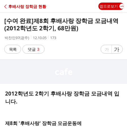
C
후배사랑 장학금 현황
앱으로보기
A
[수여 완료]
제8회 후배사랑 장학금 모금내역
F
(2012학년도 2학기, 68만원)
작
작
조
박찬민97(광주)
12.10.05
173
E
성
성
회
자
시
수
글
가
글
목록
댓글
3
가
간
자
자
크
크
기
기
크
작
게
게
2012학년도 2학기
후배사랑 장학금 모금내역 입
니다
.
제8회 '후배사랑
'
장학금 모금운동에