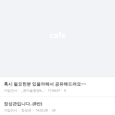
혹시 필요한분 있을까해서 공유해드려요~~
게시판명
작성자
작성시간
조회수
가입인사
_권이슬청양6...
17.04.07
6
정성관입니다..(8반)
게시판명
작성자
작성시간
조회수
가입인사
정성관
14.02.28
24