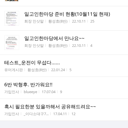
일고인한마당 준비 현황(10월11일 현재)
게시판명
작성자
작성시간
조회수
회장 인삿말
황성효(8반)
22.10.11
25
일고인한마당에서 만나요~~
게시판명
작성자
작성시간
조회수
회장 인삿말
황성효(8반)
22.10.11
4
테스트_운전이 무섭다......
게시판명
작성자
작성시간
조회수
유머게시판
황성효(8반)
22.01.24
5
6반 박형후. 반가워요!!
게시판명
작성자
작성시간
조회수
가입인사
blueeye
17.07.04
9
혹시 필요한분 있을까해서 공유해드려요~~
게시판명
작성자
작성시간
조회수
가입인사
_이다소대구7...
17.04.11
12