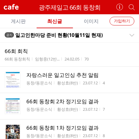
cafe
광주제일고 66회 동창회
카
개
페
별
개
정
카
게시판
최신글
이미지
가입하기
보
별
페
전
전
보
검
일고인한마당 준비 현황(10월11일 현재)
공지
카
공지목록 펼치기/접기
체
기
색
체
페
글
글
66회 회칙
리
메
게시판명
작성자
작성시간
조회수
66회 동창회칙
임형중(12반...
24.02.05
70
스
뉴
트
자랑스러운 일고인싱 추천 알림
게시판명
작성자
작성시간
조회수
동창/동문소식
황성효(8반)
23.07.12
4
66회 동창회 2차 정기모임 결과
게시판명
작성자
작성시간
조회수
동창/동문소식
황성효(8반)
23.07.12
7
66회 동창회 1차 정기모임 결과
게시판명
작성자
작성시간
조회수
동창/동문소식
황성효(8반)
23.07.12
8