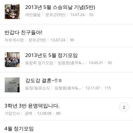
2013년 5월 스승의날 기념(5반)
게시판명
작성자
작성시간
조회수
개인앨범
문유곤(5반)
13.07.24
55
반갑다 친구들아!
게시판명
작성자
작성시간
조회수
자유게시판
문유곤5반
13.07.24
39
2013년도 5월 정기모임
게시판명
작성자
작성시간
조회수
동창회 정기모임
임형중(총무&...
13.05.21
92
강도강 결혼~!!ㅎ
게시판명
작성자
작성시간
조회수
동창/동문소식
임형중(총무&...
12.11.07
115
댓
3학년 3반 윤명덕입니다.
2
글
게시판명
작성자
작성시간
조회수
가입인사
궁예
12.08.08
88
수
4월 정기모임