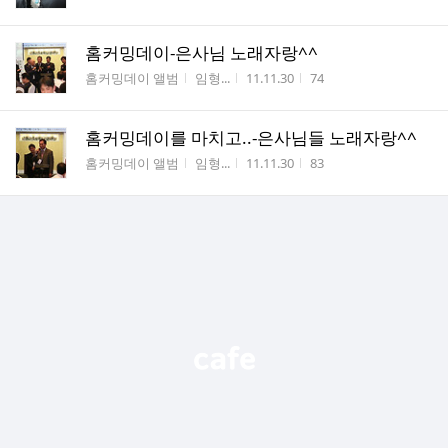
홈커밍데이-은사님 노래자랑^^
게시판명
작성자
작성시간
조회수
홈커밍데이 앨범
임형...
11.11.30
74
홈커밍데이를 마치고..-은사님들 노래자랑^^
게시판명
작성자
작성시간
조회수
홈커밍데이 앨범
임형...
11.11.30
83