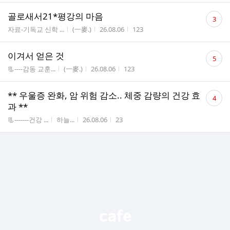
댓
골로새서21*평강의 마음
3
글
게시판명
작성자
작성시간
조회수
자료-기독교 신학 ...
(一麥.)
26.08.06
123
수
댓
이겨서 얻은 것
5
글
게시판명
작성자
작성시간
조회수
📃----감동 교훈...
(一麥.)
26.08.06
123
수
댓
** 우울증 완화, 암 위험 감소.. 체중 감량의 건강 효
4
글
과 **
수
게시판명
작성자
작성시간
조회수
📃-------건강 ...
하늘...
26.08.06
23