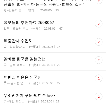
3
글
긍휼의 법–메시아 왕국의 사랑과 회복의 질서"
수
게시판명
작성자
작성시간
조회수
📃--믿음의 글....
별과...
26.08.06
23
댓
🟡오늘의 추천자료 2608067
2
글
게시판명
작성자
작성시간
조회수
일맥---오늘의 추...
(一麥.)
26.08.06
47
수
댓
📙중간사 수업5
2
글
게시판명
작성자
작성시간
조회수
📺---성경학당, ...
(一麥.)
26.08.06
27
수
댓
알바로 한국온 일본청년
2
글
게시판명
작성자
작성시간
조회수
📺---영적.육적 ...
(一麥.)
26.08.06
29
수
댓
백반집 처음온 외국인
2
글
게시판명
작성자
작성시간
조회수
📺----유익한 영...
(一麥.)
26.08.06
29
수
댓
무엇믿어야 구원-박한수 목사
2
글
게시판명
작성자
작성시간
조회수
📺--매일 영상 ...
(一麥.)
26.08.06
29
수