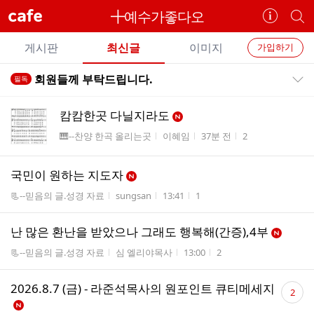
cafe
╋예수가좋다오
카
개
페
별
개
정
카
게시판
최신글
이미지
가입하기
보
별
페
전
전
보
검
회원들께 부탁드립니다.
필독
카
공지목록 펼치기/접기
체
기
색
체
페
글
글
캄캄한곳 다닐지라도
리
메
게시판명
작성자
작성시간
조회수
🎹--찬양 한곡 올리는곳
이혜임
37분 전
2
스
뉴
트
국민이 원하는 지도자
게시판명
작성자
작성시간
조회수
📃--믿음의 글.성경 자료
sungsan
13:41
1
난 많은 환난을 받았으나 그래도 행복해(간증),4부
게시판명
작성자
작성시간
조회수
📃--믿음의 글.성경 자료
심 엘리야목사
13:00
2
댓
2026.8.7 (금) - 라준석목사의 원포인트 큐티메세지
2
글
수