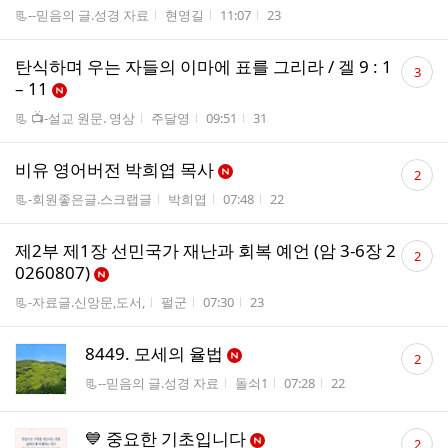
게시판명
작성자
작성시간
조회수
📃--믿음의 글.성경 자료
현영길
11:07
23
댓
탄식하며 우는 자들의 이마에 표를 그리라 / 겔 9 : 1
3
글
– 11
수
게시판명
작성자
작성시간
조회수
📃 📺-설교 원문. 영상
주달영
09:51
31
댓
비유 영어버전 박희엽 목사
2
글
게시판명
작성자
작성시간
조회수
📃-회원좋은글.스크랩글
박희엽
07:48
22
수
댓
제2부 제1장 선민국가 재난과 회복 예언 (암 3-6장 2
2
글
0260807)
수
게시판명
작성자
작성시간
조회수
📃-자료글.신앙문,도서,
펄군
07:30
23
댓
8449. 모세의 율법
2
글
게시판명
작성자
작성시간
조회수
📃--믿음의 글.성경 자료
돌쇠1
07:28
22
수
댓
💙 중요한 기초입니다
2