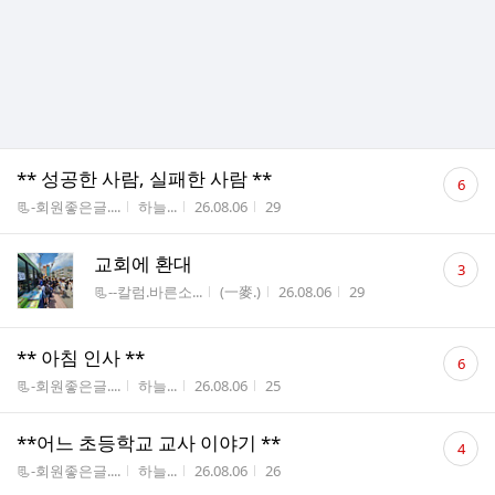
댓
** 성공한 사람, 실패한 사람 **
6
글
게시판명
작성자
작성시간
조회수
📃-회원좋은글....
하늘...
26.08.06
29
수
댓
교회에 환대
3
글
게시판명
작성자
작성시간
조회수
📃--칼럼.바른소...
(一麥.)
26.08.06
29
수
댓
** 아침 인사 **
6
글
게시판명
작성자
작성시간
조회수
📃-회원좋은글....
하늘...
26.08.06
25
수
댓
**어느 초등학교 교사 이야기 **
4
글
게시판명
작성자
작성시간
조회수
📃-회원좋은글....
하늘...
26.08.06
26
수