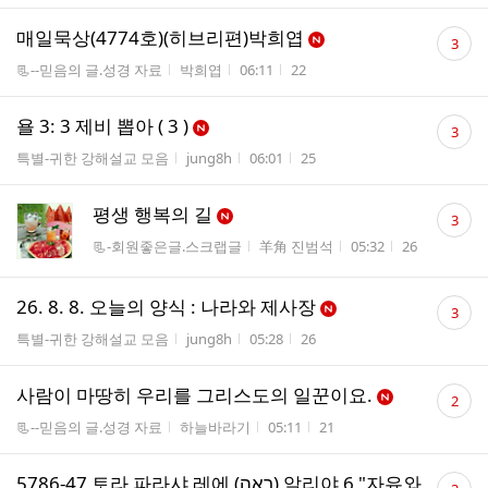
댓
매일묵상(4774호)(히브리편)박희엽
3
글
게시판명
작성자
작성시간
조회수
📃--믿음의 글.성경 자료
박희엽
06:11
22
수
댓
욜 3: 3 제비 뽑아 ( 3 )
3
글
게시판명
작성자
작성시간
조회수
특별-귀한 강해설교 모음
jung8h
06:01
25
수
댓
평생 행복의 길
3
글
게시판명
작성자
작성시간
조회수
📃-회원좋은글.스크랩글
羊角 진범석
05:32
26
수
댓
26. 8. 8. 오늘의 양식 : 나라와 제사장
3
글
게시판명
작성자
작성시간
조회수
특별-귀한 강해설교 모음
jung8h
05:28
26
수
댓
사람이 마땅히 우리를 그리스도의 일꾼이요.
2
글
게시판명
작성자
작성시간
조회수
📃--믿음의 글.성경 자료
하늘바라기
05:11
21
수
댓
5786-47 토라 파라샤 레에 (רְאֵה) 알리야 6 "자유와