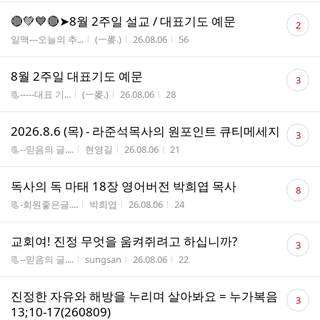
댓
🔴💚💙🔴➤8월 2주일 설교 / 대표기도 예문
2
글
게시판명
작성자
작성시간
조회수
일맥---오늘의 추...
(一麥.)
26.08.06
56
수
댓
8월 2주일 대표기도 예문
3
글
게시판명
작성자
작성시간
조회수
📃-----대표 기...
(一麥.)
26.08.06
28
수
댓
2026.8.6 (목) - 라준석목사의 원포인트 큐티메세지
3
글
게시판명
작성자
작성시간
조회수
📃--믿음의 글....
현영길
26.08.06
21
수
댓
독사의 독 마태 18장 영어버전 박희엽 목사
8
글
게시판명
작성자
작성시간
조회수
📃-회원좋은글....
박희엽
26.08.06
24
수
댓
교회여! 진정 무엇을 움켜쥐려고 하십니까?
3
글
게시판명
작성자
작성시간
조회수
📃--믿음의 글....
sungsan
26.08.06
22
수
댓
진정한 자유와 해방을 누리며 살아봐요 = 누가복음
3
글
13;10-17(260809)