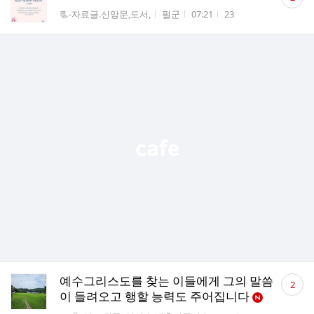
글
게시판명
작성자
작성시간
조회수
📃-자료글.신앙문,도서,
펄군
07:21
23
수
댓
예수그리스도를 찾는 이들에게 그의 말씀
2
글
이 들려오고 행할 능력도 주어집니다
수