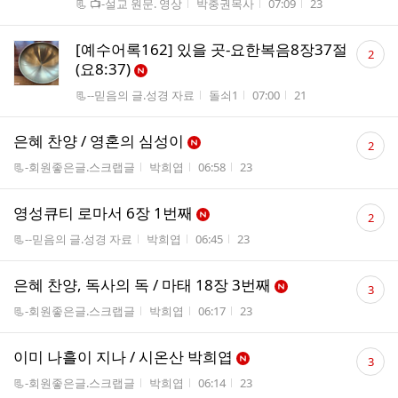
게시판명
작성자
작성시간
조회수
📃 📺-설교 원문. 영상
박충권목사
07:09
23
댓
[예수어록162] 있을 곳-요한복음8장37절
2
글
(요8:37)
수
게시판명
작성자
작성시간
조회수
📃--믿음의 글.성경 자료
돌쇠1
07:00
21
댓
은혜 찬양 / 영혼의 심성이
2
글
게시판명
작성자
작성시간
조회수
📃-회원좋은글.스크랩글
박희엽
06:58
23
수
댓
영성큐티 로마서 6장 1번째
2
글
게시판명
작성자
작성시간
조회수
📃--믿음의 글.성경 자료
박희엽
06:45
23
수
댓
은혜 찬양, 독사의 독 / 마태 18장 3번째
3
글
게시판명
작성자
작성시간
조회수
📃-회원좋은글.스크랩글
박희엽
06:17
23
수
댓
이미 나흘이 지나 / 시온산 박희엽
3
글
게시판명
작성자
작성시간
조회수
📃-회원좋은글.스크랩글
박희엽
06:14
23
수