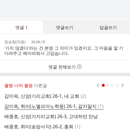
댓
댓글
1
댓글쓰기
답글쓰기
글
댓
작
작
정승창(직원)
26.06.10
글
성
성
'가지 않겠다'라는 건 분명 그 의미가 있겠지요. 그 마음을 잘 기
리
자
시
다려주고 헤아려줘서 고맙습니다.
스
간
트
댓글 전체보기
월평 너머 월평
다른글
현재페이지 1
2
3
4
댓
김미옥, 신앙(기리교회) 26-1, 내 교회
(
2
)
배
글
댓
김미옥, 취미(노엘피아노학원) 26-1, 갈지말지
(
1
)
배
글
배종호, 신앙(가지리교회) 26-3, 고대하던 만남
댓
배종호, 취미(송암서각) 26-2, 총회
(
1
)
강