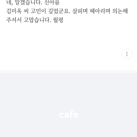
네, 알겠습니다. 신아름
김미옥 씨 고민이 깊었군요. 살피며 헤아리며 의논해
주셔서 고맙습니다. 월평
현
재
게
시
글
추
가
기
능
열
기