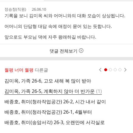
댓
작
작
정승창(직원)
26.06.10
글
성
성
기록을 보니 김미옥 씨와 어머니와의 대화 모습이 상상됩니다.
리
자
시
스
간
어머니의 단답형 대답 속에 애정이 묻어 있는 듯합니다.
트
앞으로도 부모님 댁에 자주 왕래하길 바랍니다.
댓글 전체보기
월평 너머 월평
다른글
현재페이지 1
2
3
4
김미옥, 가족 26-6, 고모 새해 복 많이 받아
댓
김미옥, 가족 26-5, 계획하지 않아 더 반가운
(
1
)
정
글
배종호, 취미(청라작업공간) 26-2, 시간 내서 같이
배종호, 취미(청라작업공간) 26-1, 4월부터
정
배종호, 취미(송암서각) 26-3, 오랜만에 서각실로
정