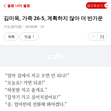
C
월평 너머 월평
앱으로보기
A
김미옥, 가족 26-5, 계획하지 않아 더 반가운
F
작
작
조
이도경(직원)
26.04.08
23
성
성
회
E
자
시
수
글
가
글
목록
댓글
1
가
간
자
자
크
크
기
기
크
작
게
게
“엄마 집에서 자고 오면 안 되나?”
“오늘요? 가면 되죠!”
“하룻밤 자고 올게요.”
“갑자기 가고 싶어지셨어요?”
“응. 엄마한테 전화해 봐야겠다.”