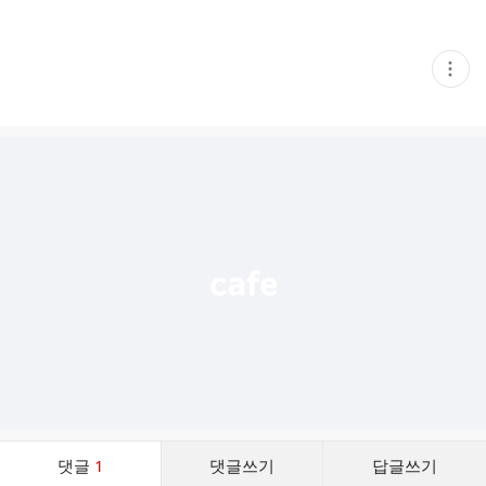
현
재
게
시
글
추
가
기
능
열
기
댓
댓글
1
댓글쓰기
답글쓰기
글