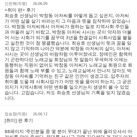
작
작
신은혜(직원)
26.06.09
성
성
<취미 편> 후기
자
시
최승호 선생님이 박창동 아저씨를 어떻게 돕고 싶은지, 아저씨
간
가 어떤 삶을 살기 바라는지 그 마음과 뜻을 짐작하며 읽었습니
다. 박창동 아저씨께서 아저씨가 원하는 일로 지역사회 주민들
과 어울려 살기 바랐고, 박창동 아저씨 사시는 곳이 약자와 더불
어 사는 사회가 되기를 꿈꾸며 3년을 한결같이 사회사업을 붙들
고 실천한 것이 참 뭉클했습니다. 최승호 선생님이 뜻과 꿈을 잊
지 않고 기억하며 나아간 덕분에 박창동 아저씨의 삶이, 아저씨
사시는 곳이 선생님의 바람처럼 이루어졌네요. 장애인은 함께하
기 곤란하다던 노래교실 회장님의 첫 말씀이 무색하게 이제는
동행하는 직원이 없어도 박창동 아저씨가 노래교실 회원으로 회
원들과 함께 노래 부를 수 있고, 노래교실에서 만나지 않아도 박
창동 아저씨를 기억하는 친구 같은 인연이 생겼고요. 입주자의
취미를 도울 때 사회사업가가 어떤 뜻을 품어야 하는지, 그 굳은
의지가 지역사회에 어떤 변화를 일으키는지 생생히 볼 수 있었
습니다. 고맙습니다. 저도 최승호 선생님의 기록을 잊지 않겠습
니다.
작
작
정승창(직원)
26.06.12
성
성
[취미] 편 후기
자
시
간
88페이지 '주민분들 중 몇 분이 무대가 끝난 뒤에 올라오셔서 아
저씨를 안아 주셨다. 무대를 보시고 감명 깊으셨던 것 같다' 아저