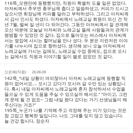
116쪽_오랜만에 동행했지만, 직원이 특별히 도울 일은 없었다.
아저씨께서 추우면 총무님께 춥다고 말씀하셨고, 커피가 드시고
싶으시면 회장님께 커피를 달라고 부탁하셨다. 그리고 아저씨께
서 감사 인사도 하셨다. 아저씨께서 노래교실 회원이 되신 건 작
년 7월, 벌써 일 년이 다 되어간다. 그동안 아저씨께서 잘 관계해
오신 덕분에 오늘날 아저씨와 노래교실 둘레 사람들과의 관계가
평범할 수 있었던 것 같다. 집으로 돌아오는 버스에서 아저씨께
서는 옆집에 사시는 할머님을 만나 셨다. 두 분은 이런저런 이야
기를 나누시며 집으로 향하셨다. 생각해 보니 오늘 아저씨께서
노래교실에 가시는 길에도, 노래교실 수업 중에도, 집으로 오시
는 길에서도 직원과 이야기할 일이 별로 없었던 것 같다.
작
작
신은혜(직원)
26.06.09
성
성
142쪽_“내일 상황이 여의찮아서 아저씨 노래교실에 동행할 직
자
시
원이 없어서요…. 모시고 갔다가 모시러 갈 수만 있는 상황입니
간
다. 혹시 내일 아저씨께서 노래교실에 혼자 참석하셔서 수업을
들으실 수 있게 도움을 주실 수 있으실까 해서요.” “아이고, 그런
게 문제 될 건 없죠~ 그럼 내일 왔다 갔다는 거기 선생님들이 해
주신다는 거죠?”
195쪽_누군가 나를 기억해 주고 걱정해 주는 이가 있다는 것은
참 고맙고 행복한 일입니다. 나도 그대를 잊지 않고 있습니다.
늘 건강 합시다. 장순자