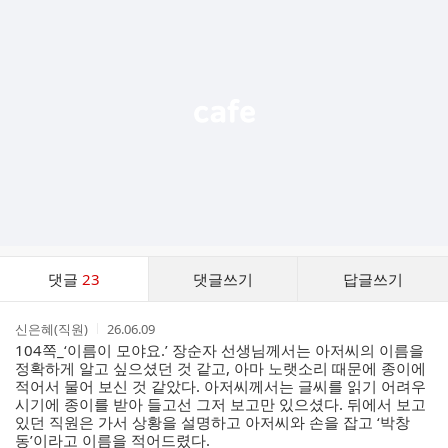
가
기
능
열
기
댓
댓글
23
댓글쓰기
답글쓰기
글
댓
작
작
신은혜(직원)
26.06.09
글
성
성
104쪽_‘이름이 모야요.’ 장순자 선생님께서는 아저씨의 이름을
리
자
시
정확하게 알고 싶으셨던 것 같고, 아마 노랫소리 때문에 종이에
스
간
적어서 물어 보신 것 같았다. 아저씨께서는 글씨를 읽기 어려우
트
시기에 종이를 받아 들고선 그저 보고만 있으셨다. 뒤에서 보고
있던 직원은 가서 상황을 설명하고 아저씨와 손을 잡고 ‘박창
동’이라고 이름을 적어드렸다.