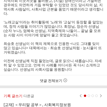
지역사회 이곳저곳을 둘러봤고, (시설) 장애인이라고 거절하는
경우에도 의연하게 거듭 부탁할 수 있었던 것도 당사자의 삶, 지
역사회 사람살이, 사회사업 근본을 품었기 때문이라고 생각합니
다.
'노래교실'이라는 취미활동에 '노래'와 '교실'이 등장할 줄 알았는
데, 정작 사람들 이야기가 많았습니다. 회장님, 장순자 선생님
(순자 누나), 엄혜숙 선생님, 지역축제와 나들이... 끝날 줄 모르
는 사람 사이 이야기에 덩달아 울고 웃었습니다.
최승호 선생님이 이 책의 제목으로 인용한 <나도 그대를 잊이
않고 있습니다> 대목에서는 - 최승호 선생님처럼 - 눈시울이 뜨
거워졌습니다.
이전에 선생님께 직접 들었는데, 글로 읽으니 새롭습니다. 자세
히 알 수 있었고요. 언제 이 사례를 어디서든 꼭 다시 소개하고
싶습니다. 선생님의 사회사업을 응원합니다
댓글 전체보기
기록 글쓰기
다른글
현재페이지 1
2
3
4
[교재] ＜우리말 공부＞, 사회복지정보원