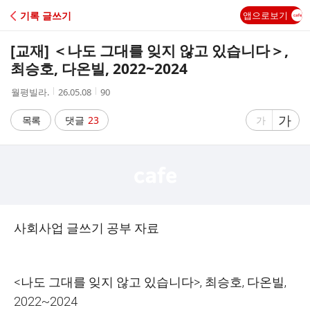
C
기록 글쓰기
앱으로보기
A
[교재] ＜나도 그대를 잊지 않고 있습니다＞,
F
최승호, 다온빌, 2022~2024
작
작
조
월평빌라.
26.05.08
90
E
성
성
회
자
시
수
글
가
글
목록
댓글
23
가
간
자
자
크
크
기
기
크
작
게
게
사회사업 글쓰기 공부 자료
<나도 그대를 잊지 않고 있습니다>, 최승호, 다온빌,
2022~2024