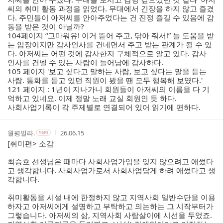
씨의 취미 활동 과정을 읽었다. 무대에서 긴장을 하지 않고 즐겼
다. 주민들이 아저씨를 안아주었다는 건 진정 즐길 수 있음에 감
동을 받은 것이 아닐까?
104페이지 “고마워유! 이거 뜯어 주고, 닦아 줘서!” 늘 도움을 받
는 입장이지만 감사인사를 건네면서 주고 받는 관계가 될 수 있
다. 아저씨는 어떤 것에 감사한지 구체적으로 알고 있다. 감사
인사를 건넬 수 있는 사람이 늘어남에 감사하다.
105 페이지 '보고 싶다고 말하는 사람, 보고 싶다는 말을 듣는
사람. 통화를 듣고 있던 직원이 봤을 땐 모두 행복해 보였다.'
121 페이지 : 1년이 지나가니 회원들이 아저씨의 이름을 다 기
억하고 있네요. 이제 정말 노래 교실 회원인 듯 하다.
사회사업기록이 각 주제별로 연결되어 있어 읽기에 편하다.
작
작
작
월평빌라.
26.06.15
작
성
성
성
성
[취미편> 소감
자
자
시
자
본
간
최승호 선생님은 때마다 사회사업가임을 잊지 않으려고 애썼다
인
고 생각합니다. 사회사업가로서 사회사업답게 하려 애썼다고 생
여
각합니다.
부
취미활동을 시설 내에 한정하지 않고 지역사회 일반수단을 이용
하자고 아저씨에게 설명하고 부탁하고 의논하는 그 시작부터가
그렇습니다. 아저씨의 삶, 지역사회 사람살이에 시선을 두었죠.