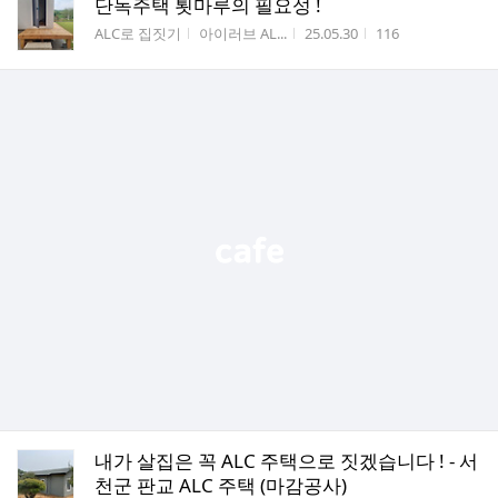
단독주택 툇마루의 필요성 !
게시판명
작성자
작성시간
조회수
ALC로 집짓기
아이러브 AL...
25.05.30
116
내가 살집은 꼭 ALC 주택으로 짓겠습니다 ! - 서
천군 판교 ALC 주택 (마감공사)