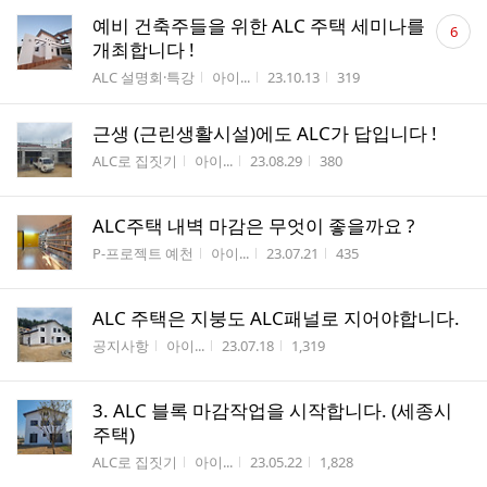
댓
예비 건축주들을 위한 ALC 주택 세미나를
6
글
개최합니다 !
수
게시판명
작성자
작성시간
조회수
ALC 설명회·특강
아이...
23.10.13
319
근생 (근린생활시설)에도 ALC가 답입니다 !
게시판명
작성자
작성시간
조회수
ALC로 집짓기
아이...
23.08.29
380
ALC주택 내벽 마감은 무엇이 좋을까요 ?
게시판명
작성자
작성시간
조회수
P-프로젝트 예천
아이...
23.07.21
435
ALC 주택은 지붕도 ALC패널로 지어야합니다.
게시판명
작성자
작성시간
조회수
공지사항
아이...
23.07.18
1,319
3. ALC 블록 마감작업을 시작합니다. (세종시
주택)
게시판명
작성자
작성시간
조회수
ALC로 집짓기
아이...
23.05.22
1,828