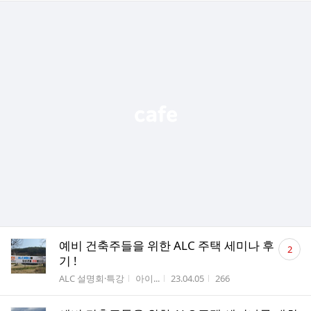
댓
예비 건축주들을 위한 ALC 주택 세미나 후
2
글
기 !
수
게시판명
작성자
작성시간
조회수
ALC 설명회·특강
아이...
23.04.05
266