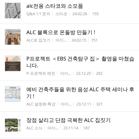
alc전용 스타코와 소모품
게시판명
작성자
작성시간
조회수
Q&A 1:1 문의
스타코
24.02.26
155
ALC 블록으로 온돌방 만들기 !
게시판명
작성자
작성시간
조회수
ALC로 집짓기
아이...
24.02.15
751
P프로젝트 ＜EBS 건축탐구 집＞ 촬영을 마쳤습
니다.
게시판명
작성자
작성시간
조회수
P-프로젝트 예천
아이...
23.12.25
292
예비 건축주들을 위한 음성 ALC 주택 세미나 후
기 !
게시판명
작성자
작성시간
조회수
ALC 설명회·특강
아이...
23.12.11
321
장점 살리고 단점 극복한 ALC 집짓기
게시판명
작성자
작성시간
조회수
ALC 소식
아이...
23.11.14
187