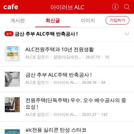
cafe
아이러브 ALC
카
개
페
별
개
정
카
게시판
최신글
이미지
가입하기
보
별
페
전
전
보
검
금산 추부 ALC주택 반축공사 !
필독
카
공지목록 펼치기/접기
체
기
색
체
페
글
글
ALC전원주택과 10년 전원생활
리
메
게시판명
작성자
작성시간
조회수
ALC로 집짓기
꿈땅이(김재천...
26.07.15
10
스
뉴
트
금산 추부 ALC주택 반축공사 !
게시판명
작성자
작성시간
조회수
ALC로 집짓기
아이러브 AL...
26.06.18
44
전원주택(단독주택) 우수. 오수 배수공사의 중
요성 !
게시판명
작성자
작성시간
조회수
ALC로 집짓기
아이러브 AL...
26.01.27
132
alc전용 실리콘 탄성 스타코