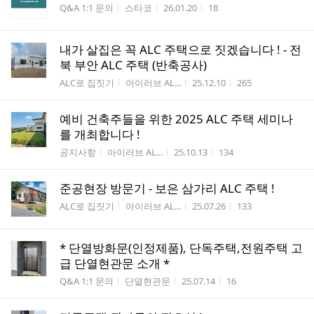
게시판명
작성자
작성시간
조회수
Q&A 1:1 문의
스타코
26.01.20
18
내가 살집은 꼭 ALC 주택으로 짓겠습니다 ! - 전
북 부안 ALC 주택 (반축공사)
게시판명
작성자
작성시간
조회수
ALC로 집짓기
아이러브 AL...
25.12.10
265
예비 건축주들을 위한 2025 ALC 주택 세미나
를 개최합니다 !
게시판명
작성자
작성시간
조회수
공지사항
아이러브 AL...
25.10.13
134
준공현장 방문기 - 보은 삼가리 ALC 주택 !
게시판명
작성자
작성시간
조회수
ALC로 집짓기
아이러브 AL...
25.07.26
133
* 단열방화문(인정제품), 단독주택,전원주택 고
급 단열현관문 소개 *
게시판명
작성자
작성시간
조회수
Q&A 1:1 문의
단열현관문
25.07.14
16