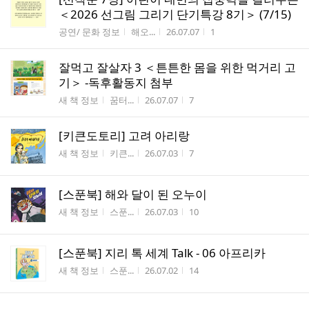
＜2026 선그림 그리기 단기특강 8기＞ (7/15)
게시판명
작성자
작성시간
조회수
공연/ 문화 정보
해오...
26.07.07
1
잘먹고 잘살자 3 ＜튼튼한 몸을 위한 먹거리 고
기＞ -독후활동지 첨부
게시판명
작성자
작성시간
조회수
새 책 정보
꿈터...
26.07.07
7
[키큰도토리] 고려 아리랑
게시판명
작성자
작성시간
조회수
새 책 정보
키큰...
26.07.03
7
[스푼북] 해와 달이 된 오누이
게시판명
작성자
작성시간
조회수
새 책 정보
스푼...
26.07.03
10
[스푼북] 지리 톡 세계 Talk - 06 아프리카
게시판명
작성자
작성시간
조회수
새 책 정보
스푼...
26.07.02
14