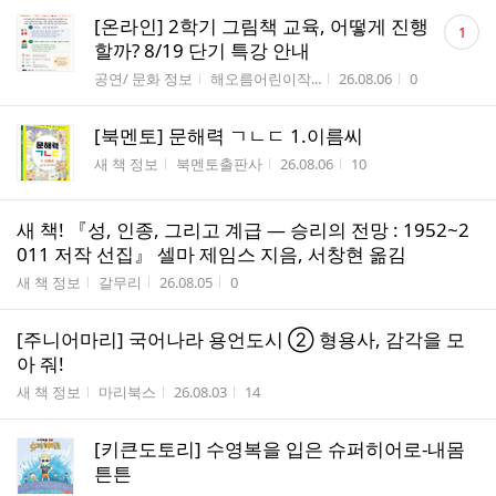
댓
[온라인] 2학기 그림책 교육, 어떻게 진행
1
글
할까? 8/19 단기 특강 안내
수
게시판명
작성자
작성시간
조회수
공연/ 문화 정보
해오름어린이작...
26.08.06
0
[북멘토] 문해력 ㄱㄴㄷ 1.이름씨
게시판명
작성자
작성시간
조회수
새 책 정보
북멘토출판사
26.08.06
10
새 책! 『성, 인종, 그리고 계급 ― 승리의 전망 : 1952~2
011 저작 선집』 셀마 제임스 지음, 서창현 옮김
게시판명
작성자
작성시간
조회수
새 책 정보
갈무리
26.08.05
0
[주니어마리] 국어나라 용언도시 ② 형용사, 감각을 모
아 줘!
게시판명
작성자
작성시간
조회수
새 책 정보
마리북스
26.08.03
14
[키큰도토리] 수영복을 입은 슈퍼히어로-내몸
튼튼