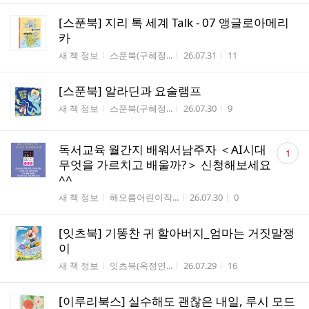
[스푼북] 지리 톡 세계 Talk - 07 앵글로아메리
카
게시판명
작성자
작성시간
조회수
새 책 정보
스푼북(구혜정...
26.07.31
11
[스푼북] 알라딘과 요술램프
게시판명
작성자
작성시간
조회수
새 책 정보
스푼북(구혜정...
26.07.30
9
댓
독서교육 월간지 배워서남주자 ＜AI시대
1
글
무엇을 가르치고 배울까?＞ 신청해보세요
수
^^
게시판명
작성자
작성시간
조회수
새 책 정보
해오름어린이작...
26.07.30
0
[잇츠북] 기똥찬 귀 할아버지_엄마는 거짓말쟁
이
게시판명
작성자
작성시간
조회수
새 책 정보
잇츠북(옥정연...
26.07.29
16
[이루리북스] 실수해도 괜찮은 내일, 루시 모드