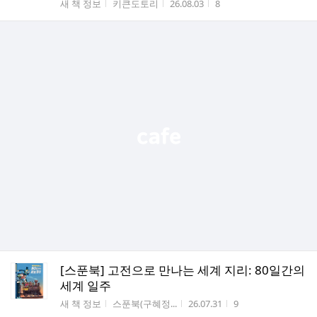
게시판명
작성자
작성시간
조회수
새 책 정보
키큰도토리
26.08.03
8
[스푼북] 고전으로 만나는 세계 지리: 80일간의
세계 일주
게시판명
작성자
작성시간
조회수
새 책 정보
스푼북(구혜정...
26.07.31
9