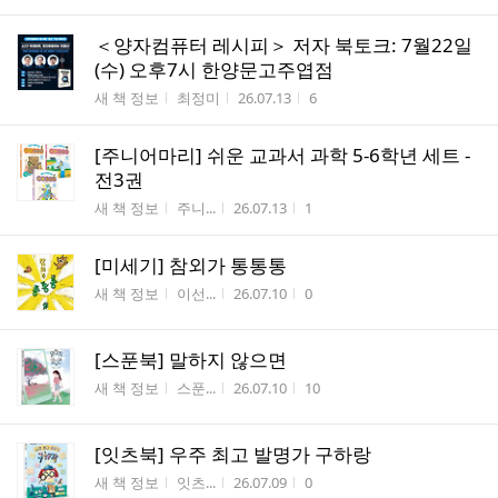
＜양자컴퓨터 레시피＞ 저자 북토크: 7월22일
(수) 오후7시 한양문고주엽점
게시판명
작성자
작성시간
조회수
새 책 정보
최정미
26.07.13
6
[주니어마리] 쉬운 교과서 과학 5-6학년 세트 -
전3권
게시판명
작성자
작성시간
조회수
새 책 정보
주니...
26.07.13
1
[미세기] 참외가 통통통
게시판명
작성자
작성시간
조회수
새 책 정보
이선...
26.07.10
0
[스푼북] 말하지 않으면
게시판명
작성자
작성시간
조회수
새 책 정보
스푼...
26.07.10
10
[잇츠북] 우주 최고 발명가 구하랑
게시판명
작성자
작성시간
조회수
새 책 정보
잇츠...
26.07.09
0