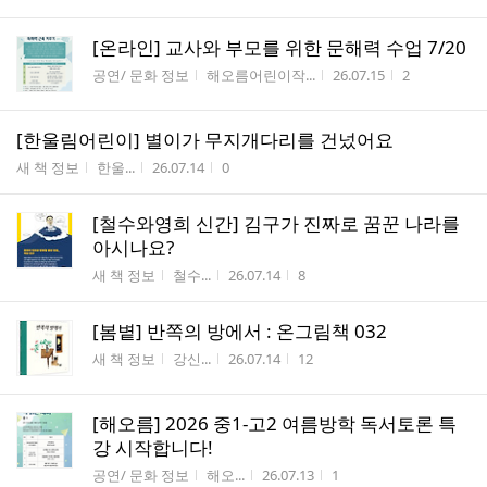
[온라인] 교사와 부모를 위한 문해력 수업 7/20
게시판명
작성자
작성시간
조회수
공연/ 문화 정보
해오름어린이작...
26.07.15
2
[한울림어린이] 별이가 무지개다리를 건넜어요
게시판명
작성자
작성시간
조회수
새 책 정보
한울...
26.07.14
0
[철수와영희 신간] 김구가 진짜로 꿈꾼 나라를
아시나요?
게시판명
작성자
작성시간
조회수
새 책 정보
철수...
26.07.14
8
[봄볕] 반쪽의 방에서 : 온그림책 032
게시판명
작성자
작성시간
조회수
새 책 정보
강신...
26.07.14
12
[해오름] 2026 중1-고2 여름방학 독서토론 특
강 시작합니다!
게시판명
작성자
작성시간
조회수
공연/ 문화 정보
해오...
26.07.13
1