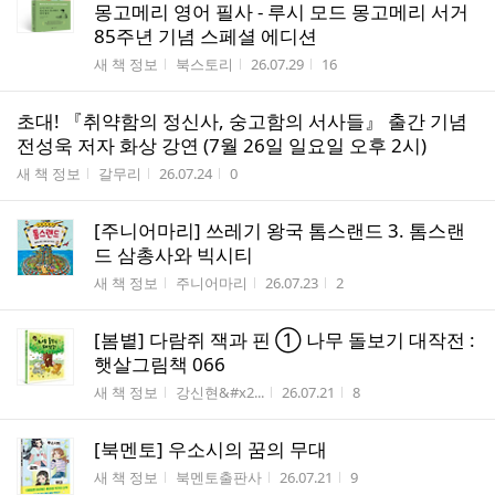
몽고메리 영어 필사 - 루시 모드 몽고메리 서거
85주년 기념 스페셜 에디션
게시판명
작성자
작성시간
조회수
새 책 정보
북스토리
26.07.29
16
초대! 『취약함의 정신사, 숭고함의 서사들』 출간 기념
전성욱 저자 화상 강연 (7월 26일 일요일 오후 2시)
게시판명
작성자
작성시간
조회수
새 책 정보
갈무리
26.07.24
0
[주니어마리] 쓰레기 왕국 톰스랜드 3. 톰스랜
드 삼총사와 빅시티
게시판명
작성자
작성시간
조회수
새 책 정보
주니어마리
26.07.23
2
[봄볕] 다람쥐 잭과 핀 ① 나무 돌보기 대작전 :
햇살그림책 066
게시판명
작성자
작성시간
조회수
새 책 정보
강신현&#x2...
26.07.21
8
[북멘토] 우소시의 꿈의 무대
게시판명
작성자
작성시간
조회수
새 책 정보
북멘토출판사
26.07.21
9