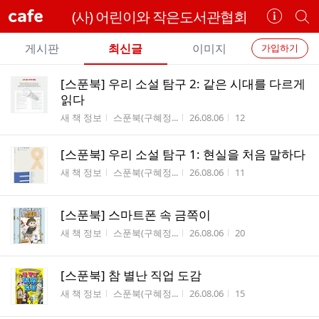
cafe
(사) 어린이와 작은도서관협회
카
개
페
별
개
정
카
게시판
최신글
이미지
가입하기
보
별
페
전
전
보
검
[스푼북] 우리 소설 탐구 2: 같은 시대를 다르게
카
체
기
색
체
읽다
페
글
글
게시판명
작성자
작성시간
조회수
새 책 정보
스푼북(구혜정...
26.08.06
12
리
메
스
뉴
[스푼북] 우리 소설 탐구 1: 현실을 처음 말하다
트
게시판명
작성자
작성시간
조회수
새 책 정보
스푼북(구혜정...
26.08.06
11
[스푼북] 스마트폰 속 금쪽이
게시판명
작성자
작성시간
조회수
새 책 정보
스푼북(구혜정...
26.08.06
20
[스푼북] 참 별난 직업 도감
게시판명
작성자
작성시간
조회수
새 책 정보
스푼북(구혜정...
26.08.06
15