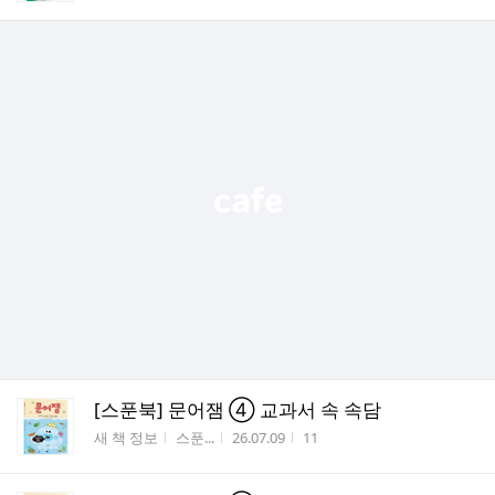
[스푼북] 문어잼 ④ 교과서 속 속담
게시판명
작성자
작성시간
조회수
새 책 정보
스푼...
26.07.09
11