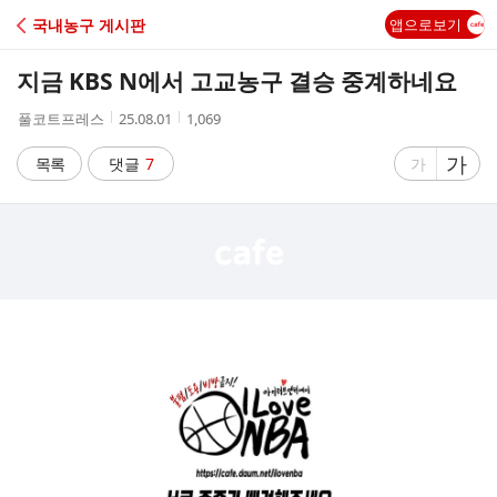
C
국내농구 게시판
앱으로보기
A
지금 KBS N에서 고교농구 결승 중계하네요
F
작
작
조
풀코트프레스
25.08.01
1,069
성
성
회
E
자
시
수
글
가
글
목록
댓글
7
가
간
자
자
크
크
기
기
크
작
게
게