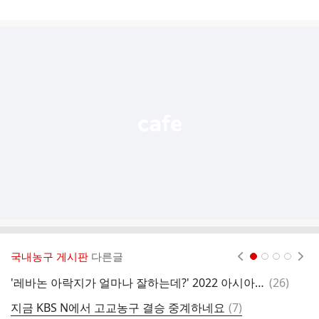
게
시
글
추
가
기
능
열
기
국내농구 게시판
다른글
현재페이지 1
2
3
4
댓
'레바논 아락지가 얼마나 잘하는데?' 2022 아시아컵 결승 호주를 끝까지 괴롭힌 4쿼터 활약상.gif
(
26
)
글
댓
지금 KBS N에서 고교농구 결승 중계하네요
(
7
)
일