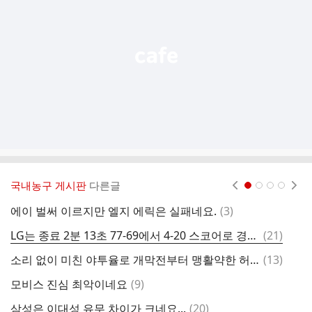
능
열
기
국내농구 게시판
다른글
현재페이지 1
2
3
4
댓
에이 벌써 이르지만 엘지 에릭은 실패네요.
(
3
)
글
댓
LG는 종료 2분 13초 77-69에서 4-20 스코어로 경기를 져버렸네요
(
21
)
와
글
댓
소리 없이 미친 야투율로 개막전부터 맹활약한 허웅 삼성전 스탯
(
13
)
글
댓
모비스 진심 최악이네요
(
9
)
글
댓
삼성은 이대성 유무 차이가 크네요...
(
20
)