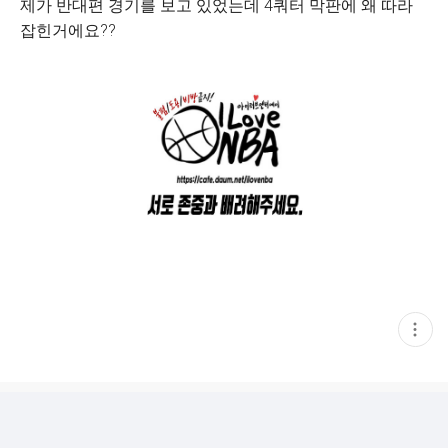
제가 반대편 경기를 보고 있었는데 4쿼터 막판에 왜 따라
잡힌거에요??
현
재
게
시
글
추
가
기