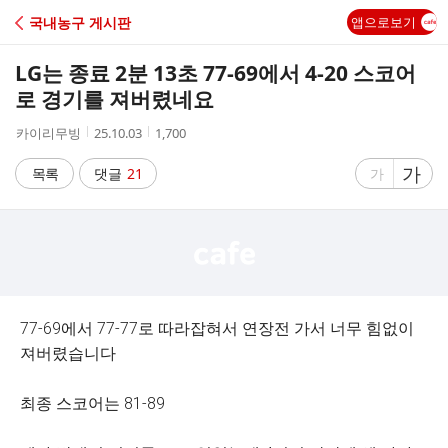
C
국내농구 게시판
앱으로보기
A
LG는 종료 2분 13초 77-69에서 4-20 스코어
F
로 경기를 져버렸네요
작
작
조
카이리무빙
25.10.03
1,700
E
성
성
회
자
시
수
글
가
글
목록
댓글
21
가
간
자
자
크
크
기
기
크
작
게
게
77-69에서 77-77로 따라잡혀서 연장전 가서 너무 힘없이
져버렸습니다
최종 스코어는 81-89