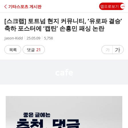
C
기타스포츠 게시판
앱으로보기
A
[스크랩]
토트넘 현지 커뮤니티, ‘유로파 결승’
F
축하 포스터에 ‘캡틴’ 손흥민 패싱 논란
작
작
조
Jason-Kidd
25.05.09
5,758
E
성
성
회
자
시
수
글
가
글
목록
댓글
21
가
간
자
자
크
크
기
기
크
작
게
게