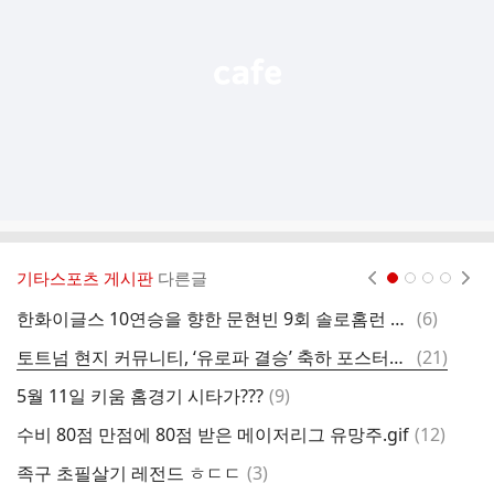
열
기
기타스포츠 게시판
다른글
현재페이지 1
2
3
4
댓
한화이글스 10연승을 향한 문현빈 9회 솔로홈런 ㄷㄷㄷ.gif
(
6
)
야
글
댓
토트넘 현지 커뮤니티, ‘유로파 결승’ 축하 포스터에 ‘캡틴’ 손흥민 패싱 논란
(
21
)
오
글
댓
5월 11일 키움 홈경기 시타가???
(
9
)
유
글
댓
수비 80점 만점에 80점 받은 메이저리그 유망주.gif
(
12
)
유
글
댓
족구 초필살기 레전드 ㅎㄷㄷ
(
3
)
맨
글