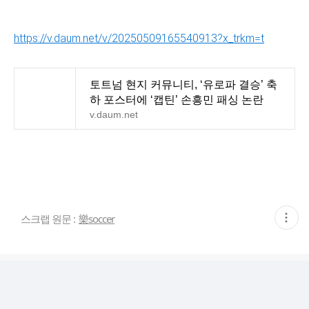
https://v.daum.net/v/20250509165540913?x_trkm=t
토트넘 현지 커뮤니티, ‘유로파 결승’ 축
하 포스터에 ‘캡틴’ 손흥민 패싱 논란
v.daum.net
현
스크랩 원문 :
樂soccer
재
게
시
글
추
가
기
능