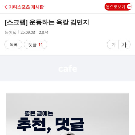
C
기타스포츠 게시판
앱으로보기
A
[스크랩]
운동하는 육칼 김민지
F
작
작
조
동메달
25.09.03
2,874
성
성
회
E
자
시
수
글
가
글
목록
댓글
11
가
간
자
자
크
크
기
기
크
작
게
게