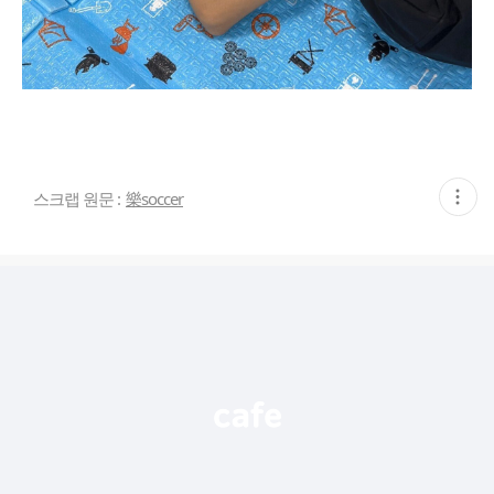
현
스크랩 원문 :
樂soccer
재
게
시
글
추
가
기
능
열
기