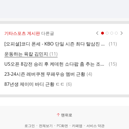
기타스포츠 게시판
다른글
현재페이지 1
2
3
4
댓
[오피셜]코디 폰세 - KBO 단일 시즌 최다 탈삼진 기록 달성 - 226K ㄷㄷㄷㄷㄷㄷㄷ
(
11
)
글
댓
운동하는 육칼 김민지
(
11
)
E
글
댓
US오픈 8강전 승리 후 케데헌 소다팝 춤 추는 조코비치 ㅋㅋㅋ.gif
(
15
)
의
글
댓
23-24시즌 레버쿠젠 무패우승 멤버 근황
(
4
)
프
글
댓
87년생 제이미 바디 근황 ㄷㄷ
(
6
)
오
글
맨위로
로그인
전체보기
PC화면
카페앱
서비스 약관