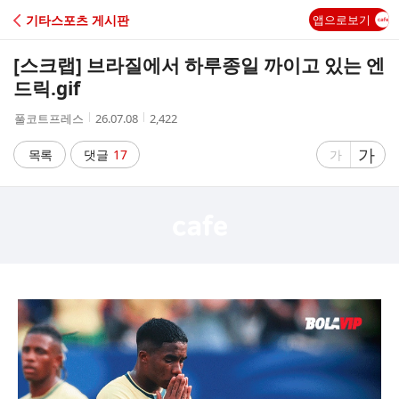
C
기타스포츠 게시판
앱으로보기
A
[스크랩]
브라질에서 하루종일 까이고 있는 엔
F
드릭.gif
작
작
조
풀코트프레스
26.07.08
2,422
E
성
성
회
자
시
수
글
가
글
목록
댓글
17
가
간
자
자
크
크
기
기
크
작
게
게