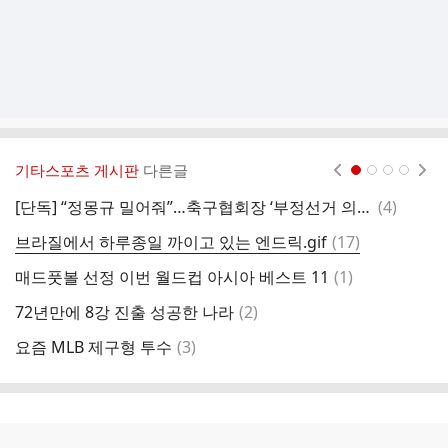
기타스포츠 게시판
다른글
현재페이지 1
2
3
4
댓
[단독] “정몽규 밀어줘”…축구협회장 ‘부정선거 의혹’ 녹취 입수
(
4
)
글
댓
브라질에서 하루종일 까이고 있는 엔드릭.gif
(
17
)
이
글
댓
매드풋볼 선정 이번 월드컵 아시아 베스트 11
(
1
)
남
글
댓
72년만에 8강 진출 성공한 나라
(
2
)
메
글
댓
요즘 MLB 제구형 투수
(
3
)
글