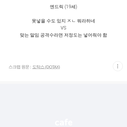
엔드릭 (19세)
못넣을 수도 있지 ㅈㄴ 뭐라하네
VS
맞는 말임 공격수라면 저정도는 넣어줘야 함
현
스크랩 원문 :
도탁스 (DOTAX)
재
게
시
글
추
가
기
능
열
기