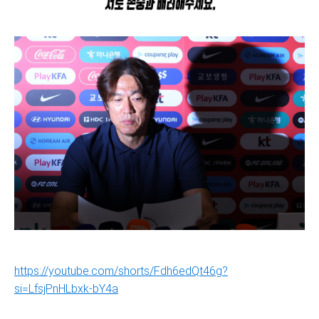
https://youtube.com/shorts/Fdh6edQt46g?
si=LfsjPnHLbxk-bY4a