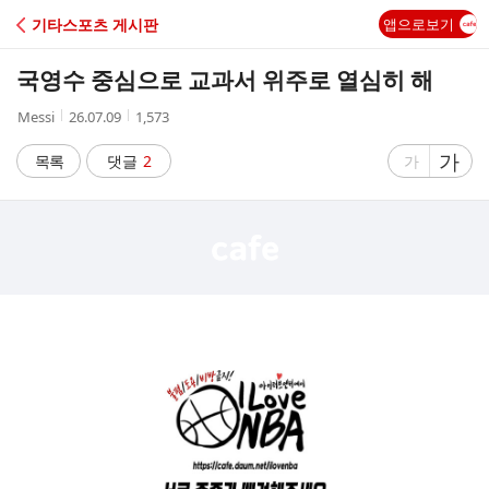
C
기타스포츠 게시판
앱으로보기
A
국영수 중심으로 교과서 위주로 열심히 해
F
작
작
조
Messi
26.07.09
1,573
성
성
회
E
자
시
수
글
가
글
목록
댓글
2
가
간
자
자
크
크
기
기
크
작
게
게